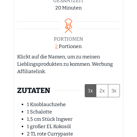
GESAMTZEIT
Minuten
20
Minuten
PORTIONEN
2
Portionen
Klickt auf die Namen, um zu meinen
Lieblingsprodukten zu kommen. Werbung
Affiliatelink.
ZUTATEN
1x
2x
3x
1
Knoblauchzehe
1
Schalotte
1,5
cm
Stück Ingwer
1
großer EL Kokosöl
2
TL
rote Currypaste