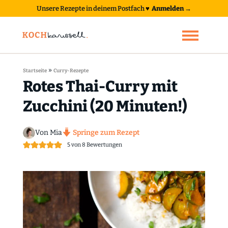
Unsere Rezepte in deinem Postfach
♥
Anmelden →
»
Startseite
Curry-Rezepte
Rotes Thai-Curry mit
Zucchini (20 Minuten!)
Von Mia
Springe zum Rezept
5
von
8
Bewertungen