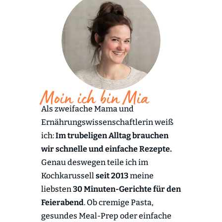
Moin ich bin Mia
Als zweifache Mama und
Ernährungswissenschaftlerin weiß
ich:
Im trubeligen Alltag brauchen
wir schnelle und einfache Rezepte.
Genau deswegen teile ich im
Kochkarussell
seit 2013
meine
liebsten
30 Minuten-Gerichte für den
Feierabend
. Ob cremige Pasta,
gesundes Meal-Prep oder einfache