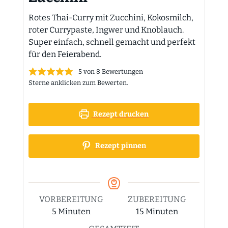
Rotes Thai-Curry mit Zucchini, Kokosmilch,
roter Currypaste, Ingwer und Knoblauch.
Super einfach, schnell gemacht und perfekt
für den Feierabend.
5
von
8
Bewertungen
Sterne anklicken zum Bewerten.
Rezept drucken
Rezept pinnen
VORBEREITUNG
ZUBEREITUNG
Minuten
Minuten
5
Minuten
15
Minuten