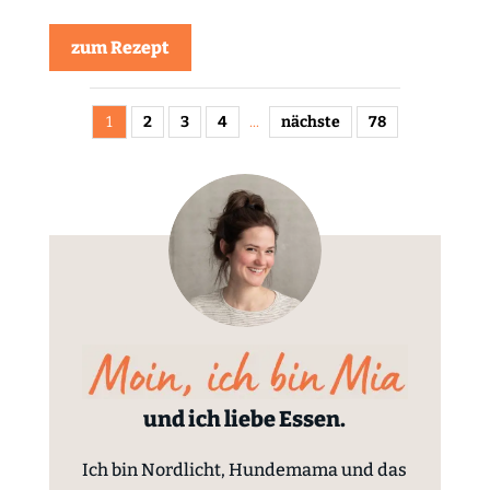
zum Rezept
1
2
3
4
...
nächste
78
und ich liebe Essen.
Ich bin Nordlicht, Hundemama und das