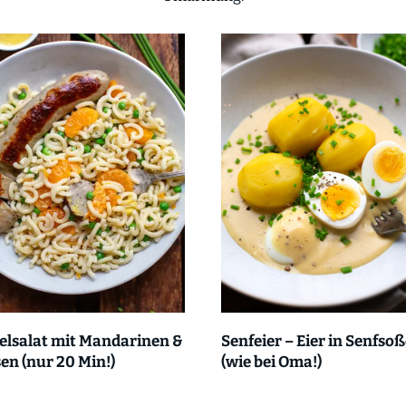
elsalat mit Mandarinen &
Senfeier – Eier in Senfso
en (nur 20 Min!)
(wie bei Oma!)