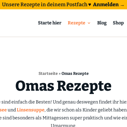
Unsere Rezepte in deinem Postfach
♥
Anmelden →
Starte hier
Rezepte
Blog
Shop
Startseite
»
Omas Rezepte
Omas Rezepte
sind einfach die Besten! Und genau deswegen findet ihr hier
see
und
Linsensuppe
, die wir schon als Kinder geliebt haben
e sind besonders als Mittagessen super praktisch und wie e
Umarmung.