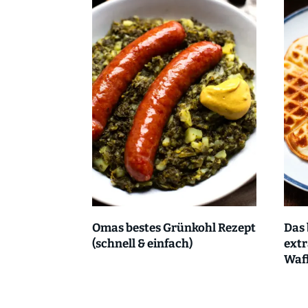
Omas bestes Grünkohl Rezept
Das 
(schnell & einfach)
extr
Waff