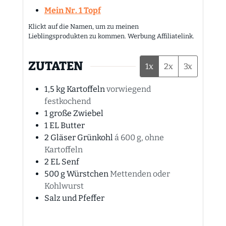
Mein Nr. 1 Topf
Klickt auf die Namen, um zu meinen
Lieblingsprodukten zu kommen. Werbung Affiliatelink.
ZUTATEN
1x
2x
3x
1,5
kg
Kartoffeln
vorwiegend
festkochend
1
große
Zwiebel
1
EL
Butter
2
Gläser
Grünkohl
á 600 g, ohne
Kartoffeln
2
EL
Senf
500
g
Würstchen
Mettenden oder
Kohlwurst
Salz und Pfeffer