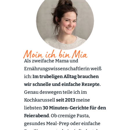
Moin ich bin Mia
Als zweifache Mama und
Ernährungswissenschaftlerin weiß
ich:
Im trubeligen Alltag brauchen
wir schnelle und einfache Rezepte.
Genau deswegen teile ich im
Kochkarussell
seit 2013
meine
liebsten
30 Minuten-Gerichte für den
Feierabend
. Ob cremige Pasta,
gesundes Meal-Prep oder einfache