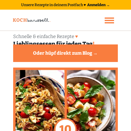
Unsere Rezepte in deinem Postfach
♥
Anmelden →
Schnelle & einfache Rezepte
♥
Lieblingsessen für jeden Tag
!
Oder hüpf direkt zum Blog →