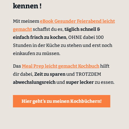
kennen !
Mit meinem
eBook Gesunder Feierabend leicht
gemacht
schaffst du es,
täglich schnell &
einfach
frisch zu kochen
, OHNE dabei 100
Stunden in der Küche zu stehen und erst noch
einkaufen zu müssen.
Das
Meal Prep leicht gemacht Kochbuch
hilft
dir dabei,
Zeit zu sparen
und TROTZDEM
abwechslungsreich
und
super lecker
zu essen.
Hier geht's zu meinen Kochbüchern!