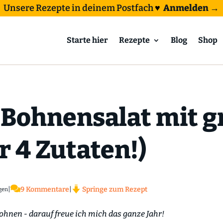
Unsere Rezepte in deinem Postfach
♥
Anmelden →
Starte hier
Rezepte
Blog
Shop
 Bohnensalat mit 
 4 Zutaten!)

|
9 Kommentare
|
Springe zum Rezept
gen
hnen - darauf freue ich mich das ganze Jahr!