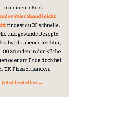
In meinem eBook
nder Feierabend leicht
cht
findest du 35 schnelle,
che und gesunde Rezepte.
kochst du abends leichter,
100 Stunden in der Küche
hen oder am Ende doch bei
er TK-Pizza zu landen.
Jetzt bestellen →