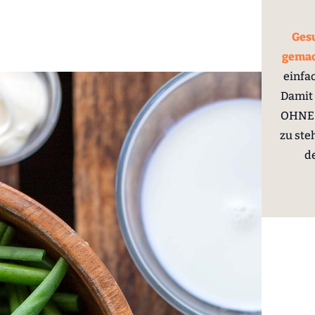
Gesu
gema
einfa
Damit 
OHNE 
zu ste
d