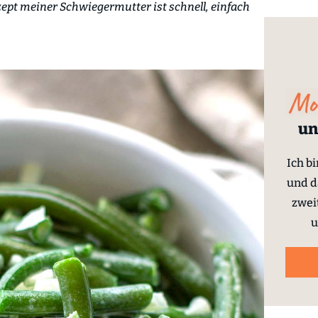
ept meiner Schwiegermutter ist schnell, einfach
un
Ich b
und d
zwei
u