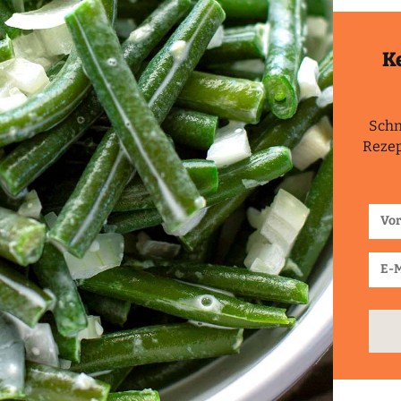
K
Schn
Rezep