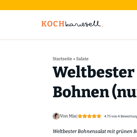
Startseite
»
Salate
Weltbester
Bohnen (nur
Von Mia
|
4.75
von
4
Bewertun
Weltbester Bohnensalat mit grünen Bo