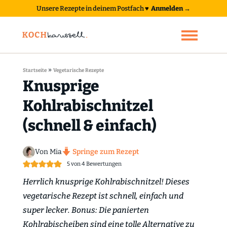
Unsere Rezepte in deinem Postfach
♥
Anmelden →
»
Startseite
Vegetarische Rezepte
Knusprige
Kohlrabischnitzel
(schnell & einfach)
Von Mia
Springe zum Rezept
5
von
4
Bewertungen
Herrlich knusprige Kohlrabischnitzel! Dieses
vegetarische Rezept ist schnell, einfach und
super lecker. Bonus: Die panierten
Kohlrabischeiben sind eine tolle Alternative zu