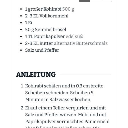
1
großer
Kohlrabi
500 g
2-3
EL
Vollkornmehl
1
Ei
50
g
Semmelbrösel
1
TL
Paprikapulver
edelsüß
2-3
EL
Butter
alternativ Butterschmalz
Salz und Pfeffer
ANLEITUNG
Kohlrabi schälen und in 0,3 cm breite
Scheiben schneiden. Scheiben 5
Minuten in Salzwasser kochen.
Ei auf einem Teller verquirlen und mit
Salz und Pfeffer würzen. Mehl und mit
Paprikapulver vermischtes Paniermehl