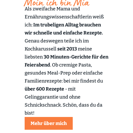
Moin ich bin Mia
Als zweifache Mama und
Ernährungswissenschaftlerin weiß
ich:
Im trubeligen Alltag brauchen
wir schnelle und einfache Rezepte.
Genau deswegen teile ich im
Kochkarussell
seit 2013
meine
liebsten
30 Minuten-Gerichte für den
Feierabend
. Ob cremige Pasta,
gesundes Meal-Prep oder einfache
Familienrezepte: bei mir findest du
über 600 Rezepte
- mit
Gelinggarantie und ohne
Schnickschnack. Schön, dass du da
bist!
Mehr über mich