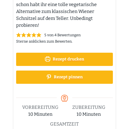
schon habt ihr eine tolle vegetarische
Alternative zum klassischen Wiener
Schnitzel auf dem Teller. Unbedingt
probieren!
5
von
4
Bewertungen
Sterne anklicken zum Bewerten.
Rezept drucken
Rezept pinnen
VORBEREITUNG
ZUBEREITUNG
Minuten
Minuten
10
Minuten
10
Minuten
GESAMTZEIT