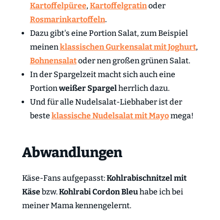
Kartoffelpüree
,
Kartoffelgratin
oder
Rosmarinkartoffeln
.
Dazu gibt's eine Portion Salat, zum Beispiel
meinen
klassischen Gurkensalat mit
Joghurt
,
Bohnensalat
oder nen großen grünen Salat.
In der Spargelzeit macht sich auch eine
Portion
weißer Spargel
herrlich dazu.
Und für alle Nudelsalat-Liebhaber ist der
beste
k
lassische Nudelsalat mit Mayo
mega!
Abwandlungen
Käse-Fans aufgepasst:
Kohlrabischnitzel mit
Käse
bzw.
Kohlrabi Cordon Bleu
habe ich bei
meiner Mama kennengelernt.