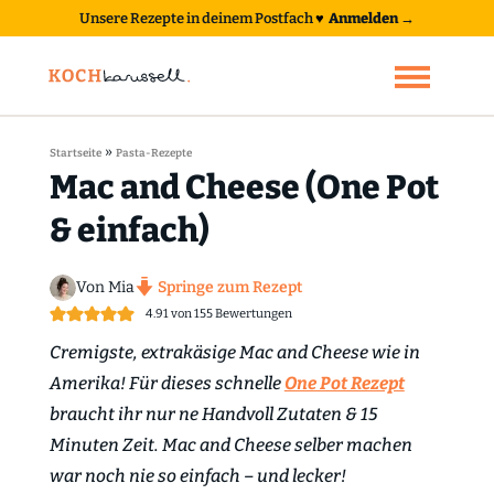
Unsere Rezepte in deinem Postfach
♥
Anmelden →
»
Startseite
Pasta-Rezepte
Mac and Cheese (One Pot
& einfach)
Von Mia
Springe zum Rezept
4.91
von
155
Bewertungen
Cremigste, extrakäsige Mac and Cheese wie in
Amerika! Für dieses schnelle
One Pot Rezept
braucht ihr nur ne Handvoll Zutaten & 15
Minuten Zeit. Mac and Cheese selber machen
war noch nie so einfach – und lecker!