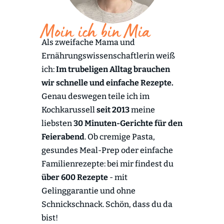
Moin ich bin Mia
Als zweifache Mama und
Ernährungswissenschaftlerin weiß
ich:
Im trubeligen Alltag brauchen
wir schnelle und einfache Rezepte.
Genau deswegen teile ich im
Kochkarussell
seit 2013
meine
liebsten
30 Minuten-Gerichte für den
Feierabend
. Ob cremige Pasta,
gesundes Meal-Prep oder einfache
Familienrezepte: bei mir findest du
über 600 Rezepte
- mit
Gelinggarantie und ohne
Schnickschnack. Schön, dass du da
bist!