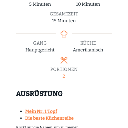
Minuten
Minuten
5
Minuten
10
Minuten
GESAMTZEIT
Minuten
15
Minuten
GANG
KÜCHE
Hauptgericht
Amerikanisch
PORTIONEN
2
AUSRÜSTUNG
Mein Nr. 1 Topf
Die beste Küchenreibe
Klickt auf die Namen, um zu meinen