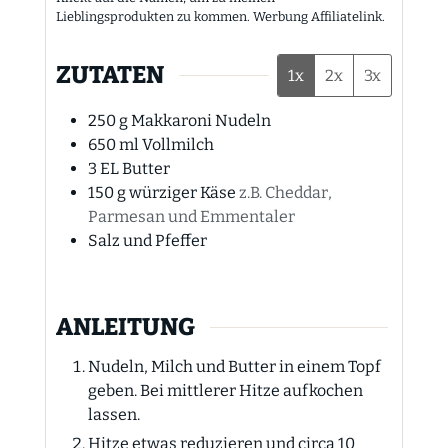
Lieblingsprodukten zu kommen. Werbung Affiliatelink.
ZUTATEN
1x
2x
3x
250
g
Makkaroni Nudeln
650
ml
Vollmilch
3
EL
Butter
150
g
würziger Käse
z.B. Cheddar,
Parmesan und Emmentaler
Salz und Pfeffer
ANLEITUNG
Nudeln, Milch und Butter in einem Topf
geben. Bei mittlerer Hitze aufkochen
lassen.
Hitze etwas reduzieren und circa 10