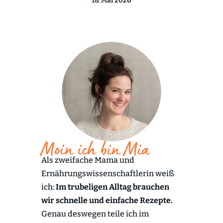
18. Mai 2026
Moin ich bin Mia
Als zweifache Mama und
Ernährungswissenschaftlerin weiß
ich:
Im trubeligen Alltag brauchen
wir schnelle und einfache Rezepte.
Genau deswegen teile ich im