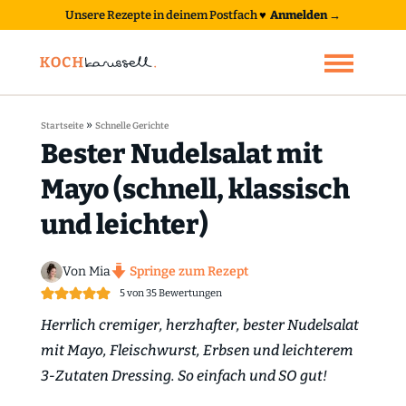
Unsere Rezepte in deinem Postfach
♥
Anmelden →
»
Startseite
Schnelle Gerichte
Bester Nudelsalat mit
Mayo (schnell, klassisch
und leichter)
Von Mia
Springe zum Rezept
5
von
35
Bewertungen
Herrlich cremiger, herzhafter, bester Nudelsalat
mit Mayo, Fleischwurst, Erbsen und leichterem
3-Zutaten Dressing. So einfach und SO gut!