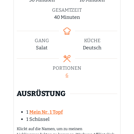
GESAMTZEIT
Minuten
40
Minuten
GANG
KÜCHE
Salat
Deutsch
PORTIONEN
6
AUSRÜSTUNG
1
Mein Nr. 1 Topf
1 Schüssel
Klickt auf die Namen, um zu meinen