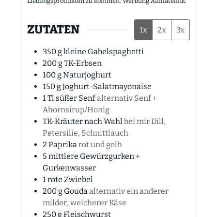
Lieblingsprodukten zu kommen. Werbung Affiliatelink.
ZUTATEN
1x
2x
3x
350
g
kleine Gabelspaghetti
200
g
TK-Erbsen
100
g
Naturjoghurt
150
g
Joghurt-Salatmayonaise
1
Tl süßer Senf
alternativ Senf +
Ahornsirup/Honig
TK-Kräuter nach Wahl
bei mir Dill,
Petersilie, Schnittlauch
2
Paprika
rot und gelb
5
mittlere Gewürzgurken +
Gurkenwasser
1
rote Zwiebel
200
g
Gouda
alternativ ein anderer
milder, weicherer Käse
250
g
Fleischwurst