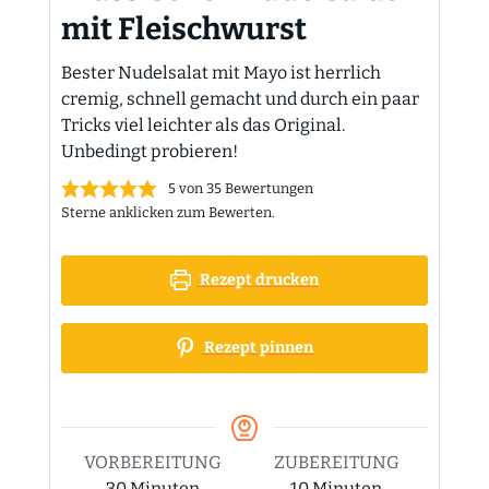
mit Fleischwurst
Bester Nudelsalat mit Mayo ist herrlich
cremig, schnell gemacht und durch ein paar
Tricks viel leichter als das Original.
Unbedingt probieren!
5
von
35
Bewertungen
Sterne anklicken zum Bewerten.
Rezept drucken
Rezept pinnen
VORBEREITUNG
ZUBEREITUNG
Minuten
Minuten
30
Minuten
10
Minuten