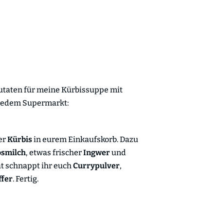
Zutaten für meine Kürbissuppe mit
 jedem Supermarkt:
er
Kürbis
in eurem Einkaufskorb. Dazu
smilch
, etwas frischer
Ingwer
und
at schnappt ihr euch
Currypulver
,
ffer
. Fertig.