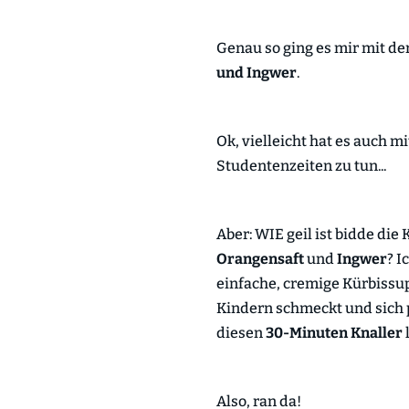
Genau so ging es mir mit de
und Ingwer
.
Ok, vielleicht hat es auch 
Studentenzeiten zu tun...
Aber: WIE geil ist bidde di
Orangensaft
und
Ingwer
? I
einfache, cremige Kürbissu
Kindern schmeckt und sich p
diesen
30-Minuten Knaller
Also, ran da!