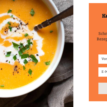
K
Schn
Rezep