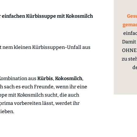
r
einfachen Kürbissuppe mit Kokosmilch
Gesu
gema
einfa
Damit 
mit nem kleinen Kürbissuppen-Unfall aus
OHNE 
zu ste
d
e Kombination aus
Kürbis
,
Kokosmilch
,
ch sach es euch Freunde, wenn ihr eine
ppe mit Kokosmilch sucht, die auch
rima vorbereiten lässt, werdet ihr
lieben.