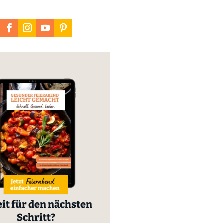
it für den nächsten
Schritt?