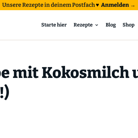
Unsere Rezepte in deinem Postfach
♥
Anmelden →
Starte hier
Rezepte
Blog
Shop
e mit Kokosmilch 
!)