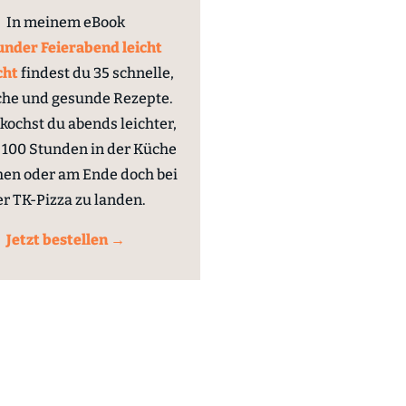
In meinem eBook
nder Feierabend leicht
cht
findest du 35 schnelle,
che und gesunde Rezepte.
kochst du abends leichter,
100 Stunden in der Küche
hen oder am Ende doch bei
er TK-Pizza zu landen.
Jetzt bestellen →