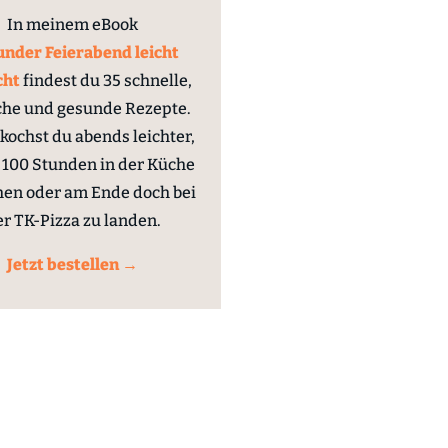
In meinem eBook
nder Feierabend leicht
cht
findest du 35 schnelle,
che und gesunde Rezepte.
kochst du abends leichter,
100 Stunden in der Küche
hen oder am Ende doch bei
er TK-Pizza zu landen.
Jetzt bestellen →