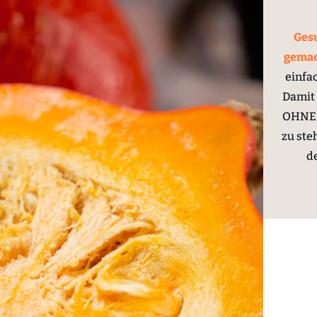
Gesu
gema
einfa
Damit 
OHNE 
zu ste
d