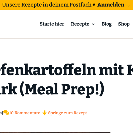
Unsere Rezepte in deinem Postfach
♥
Anmelden →
Starte hier
Rezepte
Blog
Shop
fenkartoffeln mit 
k (Meal Prep!)

|
10 Kommentare
|
Springe zum Rezept
n