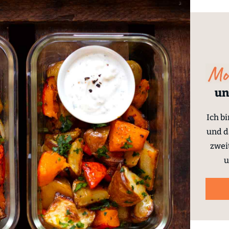
un
Ich b
und d
zwei
u