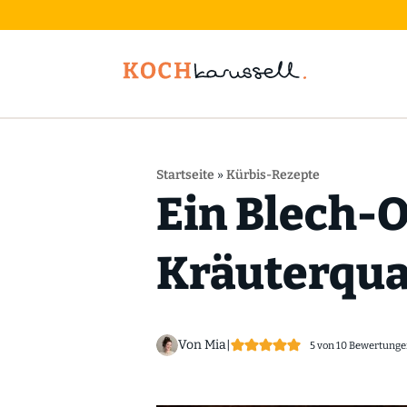
Startseite
»
Kürbis-Rezepte
Ein Blech-O
Kräuterquar
Von Mia
|
5
von
10
Bewertunge