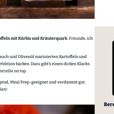
ffeln mit Kürbis und Kräuterquark
. Freunde, ich
lauch und Olivenöl marinierten Kartoffeln und
rfektion backen. Dazu gibt’s einen dicken Klacks
ersilie on top.
tigend, Meal Prep-geeignet und verdammt gut.
ßen!
Bere