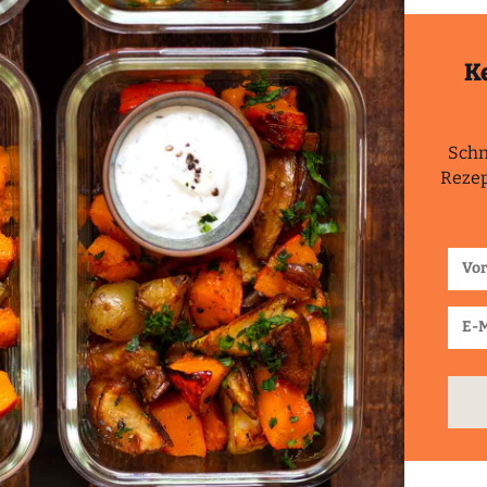
K
Schn
Rezep