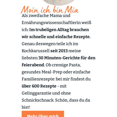
Moin ich bin Mia
Als zweifache Mama und
Ernährungswissenschaftlerin weiß
ich:
Im trubeligen Alltag brauchen
wir schnelle und einfache Rezepte.
Genau deswegen teile ich im
Kochkarussell
seit 2013
meine
liebsten
30 Minuten-Gerichte für den
Feierabend
. Ob cremige Pasta,
gesundes Meal-Prep oder einfache
Familienrezepte: bei mir findest du
über 600 Rezepte
- mit
Gelinggarantie und ohne
Schnickschnack. Schön, dass du da
bist!
Mehr über mich