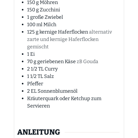
150
g
Möhren
150
g
Zucchini
1
große
Zwiebel
100
ml
Milch
125
g
kernige Haferflocken
alternativ
zarte und kernige Haferflocken
gemischt
1
Ei
70
g
geriebenen Käse
zB Gouda
2 1/2
TL
Curry
1 1/2
TL
Salz
Pfeffer
2
EL
Sonnenblumenöl
Kräuterquark oder Ketchup zum
Servieren
ANLEITUNG