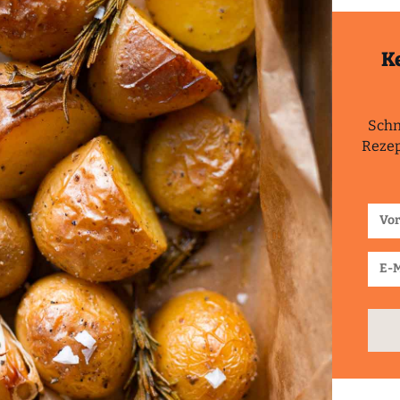
K
Schn
Rezep