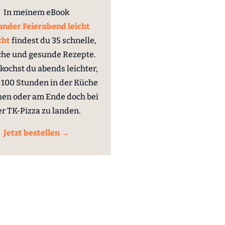
In meinem eBook
nder Feierabend leicht
cht
findest du 35 schnelle,
che und gesunde Rezepte.
kochst du abends leichter,
100 Stunden in der Küche
hen oder am Ende doch bei
er TK-Pizza zu landen.
Jetzt bestellen →