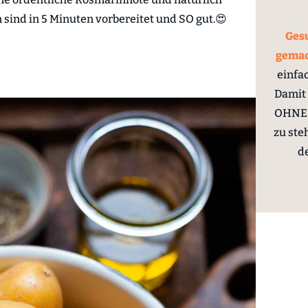
n sind in 5 Minuten vorbereitet und SO gut.😍
Gesu
gema
einfa
Damit 
OHNE 
zu ste
d