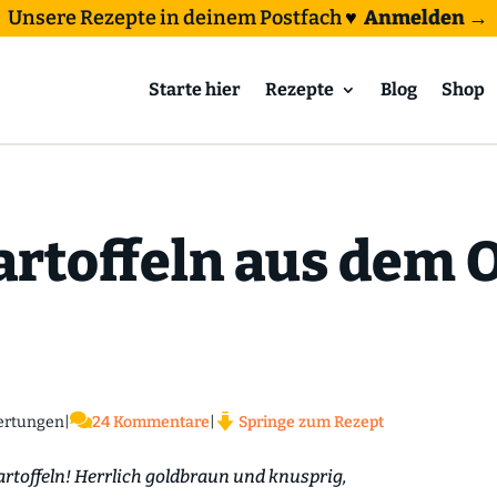
Unsere Rezepte in deinem Postfach
♥
Anmelden →
Starte hier
Rezepte
Blog
Shop
rtoffeln aus dem O

rtungen
|
24 Kommentare
|
Springe zum Rezept
rtoffeln! Herrlich goldbraun und knusprig,