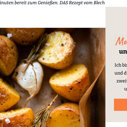
Minuten bereit zum Genießen. DAS Rezept vom Blech
un
Ich b
und d
zwei
u