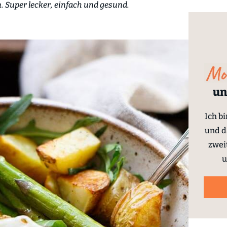
n. Super lecker, einfach und gesund.
un
Ich b
und d
zwei
u