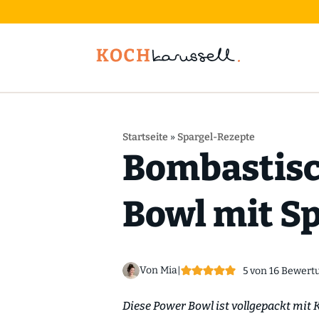
Startseite
»
Spargel-Rezepte
Bombastisc
Bowl mit Sp
Von Mia
|
5
von
16
Bewert
Diese Power Bowl ist vollgepackt mit K