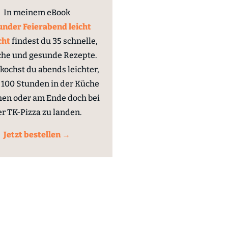
In meinem eBook
nder Feierabend leicht
cht
findest du 35 schnelle,
che und gesunde Rezepte.
kochst du abends leichter,
100 Stunden in der Küche
hen oder am Ende doch bei
er TK-Pizza zu landen.
Jetzt bestellen →