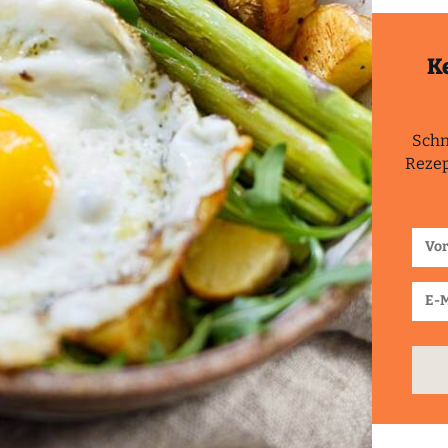
K
Schn
Rezep