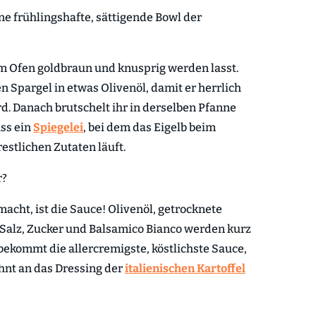
ine frühlingshafte, sättigende Bowl der
r im Ofen goldbraun und knusprig werden lasst.
 Spargel in etwas Olivenöl, damit er herrlich
. Danach brutschelt ihr in derselben Pfanne
ss ein
Spiegelei
, bei dem das Eigelb beim
estlichen Zutaten läuft.
r?
acht, ist die Sauce! Olivenöl, getrocknete
 Salz, Zucker und Balsamico Bianco werden kurz
bekommt die allercremigste, köstlichste Sauce,
ehnt an das Dressing der
italienischen Kartoffel