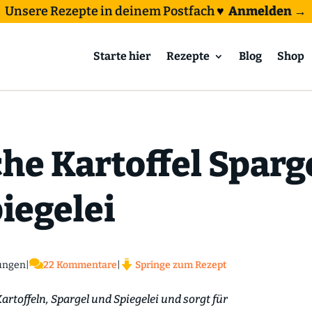
Unsere Rezepte in deinem Postfach
♥
Anmelden →
Starte hier
Rezepte
Blog
Shop
he Kartoffel Sparg
iegelei

ungen
|
22 Kommentare
|
Springe zum Rezept
artoffeln, Spargel und Spiegelei und sorgt für