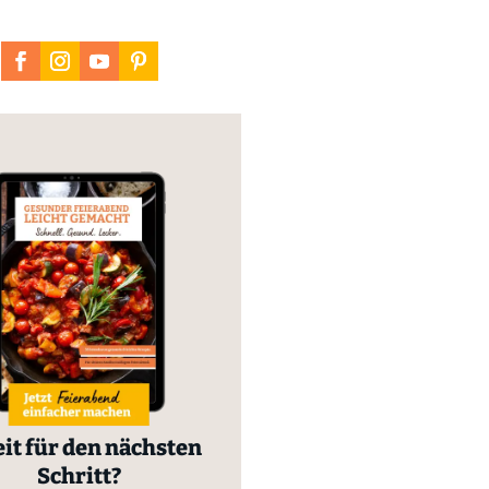
it für den nächsten
Schritt?