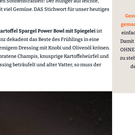
en Sonnenstrahlen? Der Hunger auf leichte,
it viel Gemüse. DAS Stichwort für unser heutiges
Gesu
gema
artoffel Spargel Power Bowl mit Spiegelei
ist
einfa
z dekadent das Beste des Frühlings in eine
Damit 
remigem Dressing mit Knobi und Olivenöl krönen.
OHNE 
bratene Champis, knusprige Kartoffelwürfel und
zu ste
ssing beträufelt und alter Vatter, so muss der
d