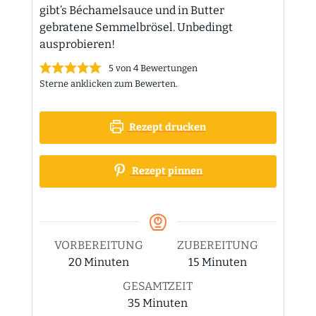
gibt’s Béchamelsauce und in Butter
gebratene Semmelbrösel. Unbedingt
ausprobieren!
5
von
4
Bewertungen
Sterne anklicken zum Bewerten.
Rezept drucken
Rezept pinnen
VORBEREITUNG
ZUBEREITUNG
Minuten
Minuten
20
Minuten
15
Minuten
GESAMTZEIT
Minuten
35
Minuten