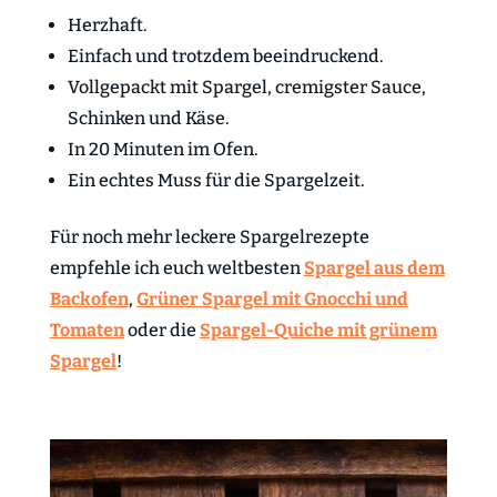
Herzhaft.
Einfach und trotzdem beeindruckend.
Vollgepackt mit Spargel, cremigster Sauce,
Schinken und Käse.
In 20 Minuten im Ofen.
Ein echtes Muss für die Spargelzeit.
Für noch mehr leckere Spargelrezepte
empfehle ich euch weltbesten
Spargel aus dem
Backofen
,
Grüner Spargel mit Gnocchi und
Tomaten
oder die
Spargel-Quiche mit grünem
Spargel
!