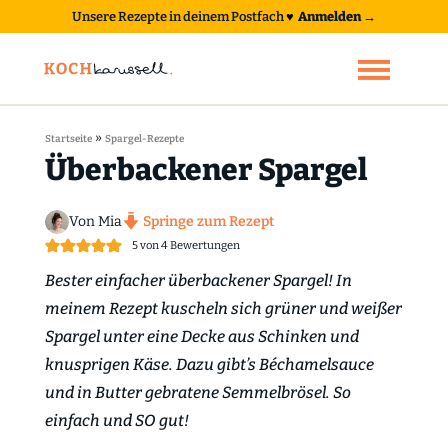
Unsere Rezepte in deinem Postfach
♥
Anmelden →
»
Startseite
Spargel-Rezepte
Überbackener Spargel
Von Mia
Springe zum Rezept
5
von
4
Bewertungen
Bester einfacher überbackener Spargel! In
meinem Rezept kuscheln sich grüner und weißer
Spargel unter eine Decke aus Schinken und
knusprigen Käse. Dazu gibt’s Béchamelsauce
und in Butter gebratene Semmelbrösel. So
einfach und SO gut!