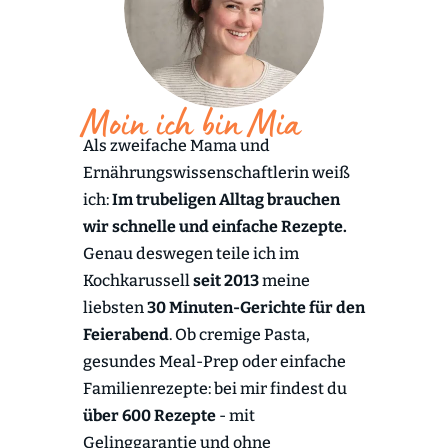
Moin ich bin Mia
Als zweifache Mama und
Ernährungswissenschaftlerin weiß
ich:
Im trubeligen Alltag brauchen
wir schnelle und einfache Rezepte.
Genau deswegen teile ich im
Kochkarussell
seit 2013
meine
liebsten
30 Minuten-Gerichte für den
Feierabend
. Ob cremige Pasta,
gesundes Meal-Prep oder einfache
Familienrezepte: bei mir findest du
über 600 Rezepte
- mit
Gelinggarantie und ohne