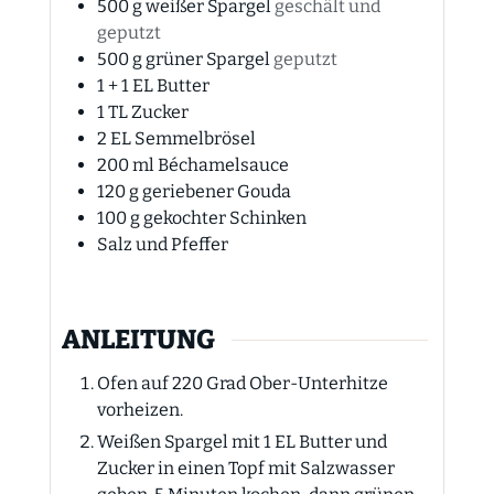
500
g
weißer Spargel
geschält und
geputzt
500
g
grüner Spargel
geputzt
1 + 1
EL
Butter
1
TL
Zucker
2
EL
Semmelbrösel
200
ml
Béchamelsauce
120
g
geriebener Gouda
100
g
gekochter Schinken
Salz und Pfeffer
ANLEITUNG
Ofen auf 220 Grad Ober-Unterhitze
vorheizen.
Weißen Spargel mit 1 EL Butter und
Zucker in einen Topf mit Salzwasser