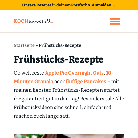
Unsere Rezepte in deinem Postfach
♥
Anmelden →
Startseite
»
Frühstücks-Rezepte
Frühstücks-Rezepte
Ob weltbeste
Apple Pie Overnight Oats
,
10-
Minuten Granola
oder
fluffige Pancakes
– mit
meinen liebsten Frühstücks-Rezepten startet
ihr garantiert gut in den Tag! Besonders toll: Alle
Frühstücksideen sind schnell, einfach und
machen euch lange satt.