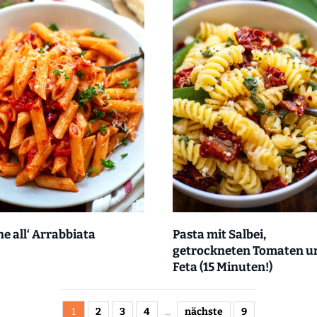
e all‘ Arrabbiata
Pasta mit Salbei,
getrockneten Tomaten u
Feta (15 Minuten!)
1
2
3
4
...
nächste
9