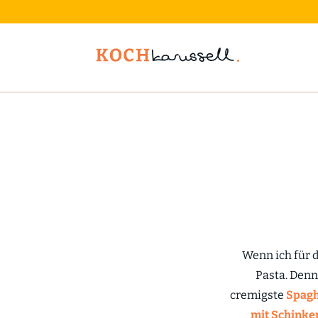
Wenn ich für d
Pasta. Denn
cremigste
Spagh
mit Schink