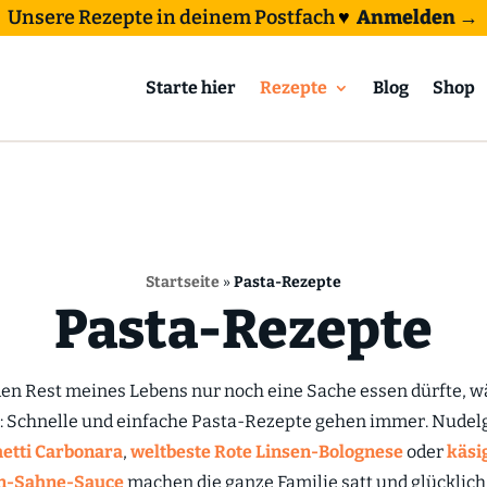
Unsere Rezepte in deinem Postfach
♥
Anmelden →
Starte hier
Rezepte
Blog
Shop
Startseite
»
Pasta-Rezepte
Pasta-Rezepte
en Rest meines Lebens nur noch eine Sache essen dürfte, wä
: Schnelle und einfache Pasta-Rezepte gehen immer. Nudel
etti Carbonara
,
weltbeste Rote Linsen-Bolognese
oder
käsi
en-Sahne-Sauce
machen die ganze Familie satt und glücklich. 