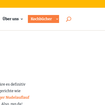
Über uns
Kochbücher
re es definitiv
gerichte wie
ger Nudelauflauf
Also, ran da!