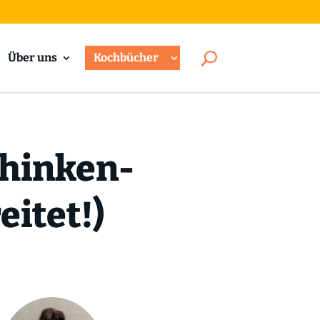
Über uns
Kochbücher
chinken-
eitet!)