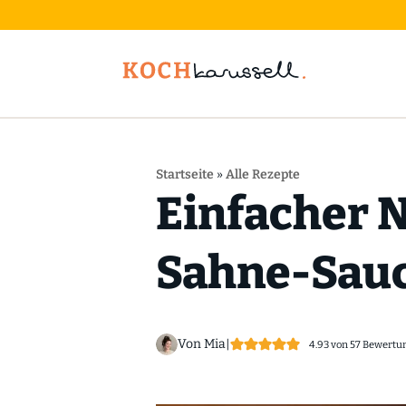
Startseite
»
Alle Rezepte
Einfacher 
Sahne-Sauce
Von Mia
|
4.93
von
57
Bewertu