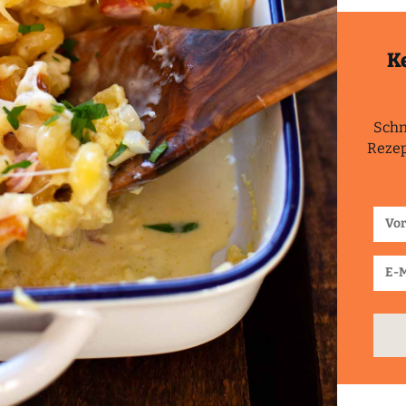
K
Schn
Rezep