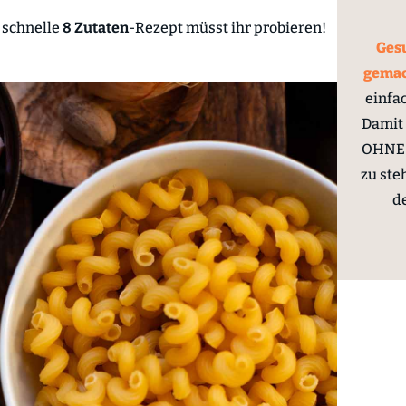
 schnelle
8 Zutaten
-Rezept müsst ihr probieren!
Gesu
gema
einfa
Damit 
OHNE 
zu ste
d