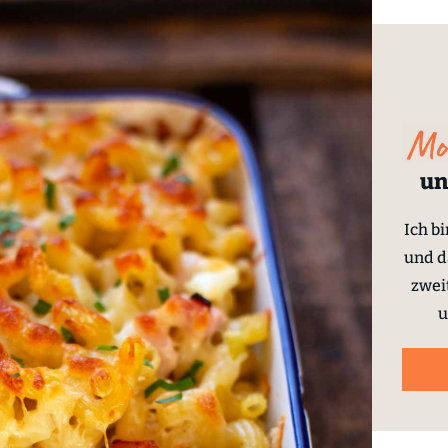
un
Ich b
und d
zwei
u