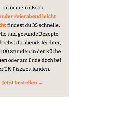
In meinem eBook
nder Feierabend leicht
cht
findest du 35 schnelle,
che und gesunde Rezepte.
kochst du abends leichter,
100 Stunden in der Küche
hen oder am Ende doch bei
er TK-Pizza zu landen.
Jetzt bestellen →