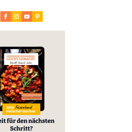
it für den nächsten
Schritt?