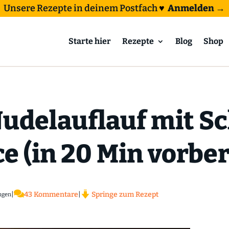
Unsere Rezepte in deinem Postfach
♥
Anmelden →
Starte hier
Rezepte
Blog
Shop
Nudelauflauf mit S
 (in 20 Min vorber

|
43 Kommentare
|
Springe zum Rezept
ngen