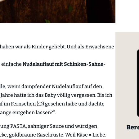
e haben wir als Kinder geliebt. Und als Erwachsene
r einfache
Nudelauflauf mit Schinken-Sahne-
olle, wenn dampfender Nudelauflauf auf den
Jahre hatte ich das Baby völlig vergessen. Bis ich
f im Fernsehen (:D) gesehen habe und dachte
lange entgehen lassen?“.
adung PASTA, sahniger Sauce und würzigen
Bere
cke, goldbraune Käsekruste. Weil Käse = Liebe.