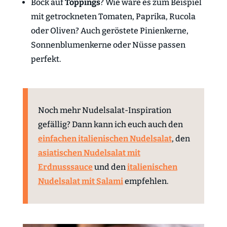
Bock auf
Toppings
? Wie wäre es zum Beispiel
mit getrockneten Tomaten, Paprika, Rucola
oder Oliven? Auch geröstete Pinienkerne,
Sonnenblumenkerne oder Nüsse passen
perfekt.
Noch mehr Nudelsalat-Inspiration
gefällig? Dann kann ich euch auch den
einfachen italienischen Nudelsalat
, den
asiatischen Nudelsalat mit
Erdnusssauce
und den
italienischen
Nudelsalat mit Salami
empfehlen.