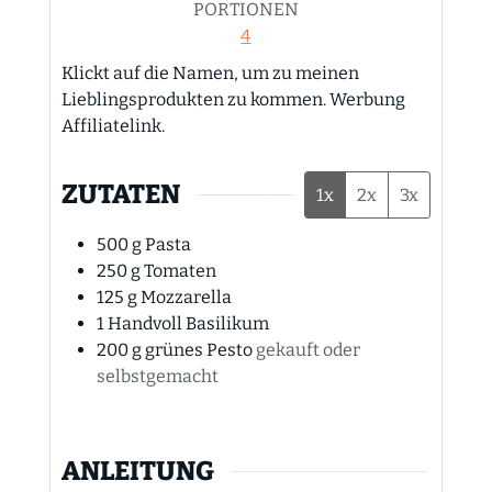
PORTIONEN
4
Klickt auf die Namen, um zu meinen
Lieblingsprodukten zu kommen. Werbung
Affiliatelink.
ZUTATEN
1x
2x
3x
500
g
Pasta
250
g
Tomaten
125
g
Mozzarella
1
Handvoll
Basilikum
200
g
grünes Pesto
gekauft oder
selbstgemacht
ANLEITUNG