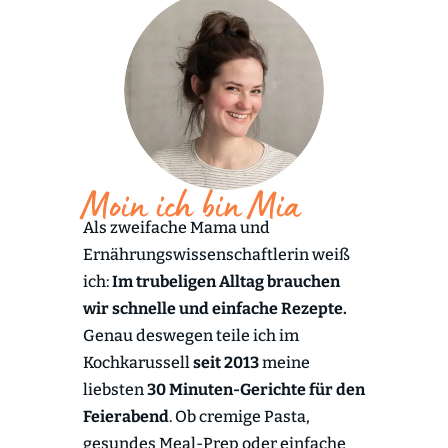
Moin ich bin Mia
Als zweifache Mama und
Ernährungswissenschaftlerin weiß
ich:
Im trubeligen Alltag brauchen
wir schnelle und einfache Rezepte.
Genau deswegen teile ich im
Kochkarussell
seit 2013
meine
liebsten
30 Minuten-Gerichte für den
Feierabend
. Ob cremige Pasta,
gesundes Meal-Prep oder einfache