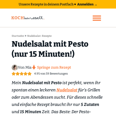
Unsere Rezepte in deinem Postfach
♥
Anmelden →
»
Startseite
Nudelsalat-Rezepte
Nudelsalat mit Pesto
(nur 15 Minuten!)
Von Mia
Springe zum Rezept
4.95
von
59
Bewertungen
Mein
Nudelsalat mit Pesto
ist perfekt, wenn ihr
spontan einen leckeren
Nudelsalat
für's Grillen
oder zum Abendessen sucht. Für dieses schnelle
und einfache Rezept braucht ihr nur
5 Zutaten
und
15 Minuten
Zeit. Das Beste: Der Pesto-