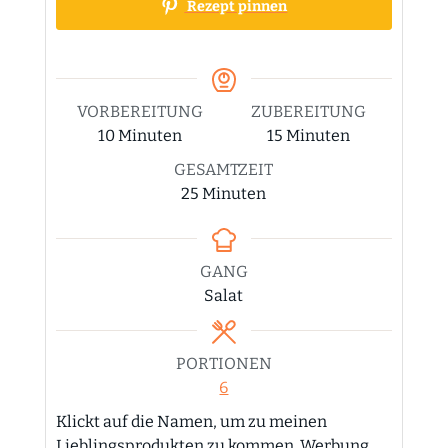
Rezept pinnen
VORBEREITUNG
ZUBEREITUNG
Minuten
Minuten
10
Minuten
15
Minuten
GESAMTZEIT
Minuten
25
Minuten
GANG
Salat
PORTIONEN
6
Klickt auf die Namen, um zu meinen
Lieblingsprodukten zu kommen. Werbung