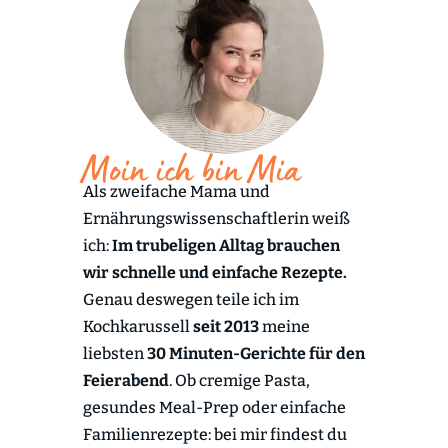
Moin ich bin Mia
Als zweifache Mama und
Ernährungswissenschaftlerin weiß
ich:
Im trubeligen Alltag brauchen
wir schnelle und einfache Rezepte.
Genau deswegen teile ich im
Kochkarussell
seit 2013
meine
liebsten
30 Minuten-Gerichte für den
Feierabend
. Ob cremige Pasta,
gesundes Meal-Prep oder einfache
Familienrezepte: bei mir findest du