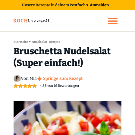
Unsere Rezepte in deinem Postfach
♥
Anmelden →
»
Startseite
Nudelsalat-Rezepte
Bruschetta Nudelsalat
(Super einfach!)
Von Mia
Springe zum Rezept
4.88
von
16
Bewertungen