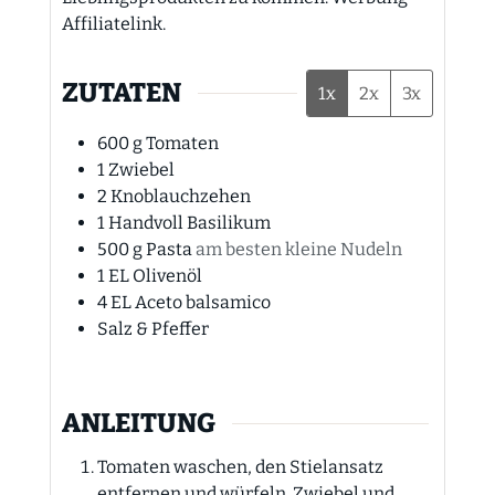
Affiliatelink.
ZUTATEN
1x
2x
3x
600
g
Tomaten
1
Zwiebel
2
Knoblauchzehen
1
Handvoll
Basilikum
500
g
Pasta
am besten kleine Nudeln
1
EL
Olivenöl
4
EL
Aceto balsamico
Salz & Pfeffer
ANLEITUNG
Tomaten waschen, den Stielansatz
entfernen und würfeln. Zwiebel und