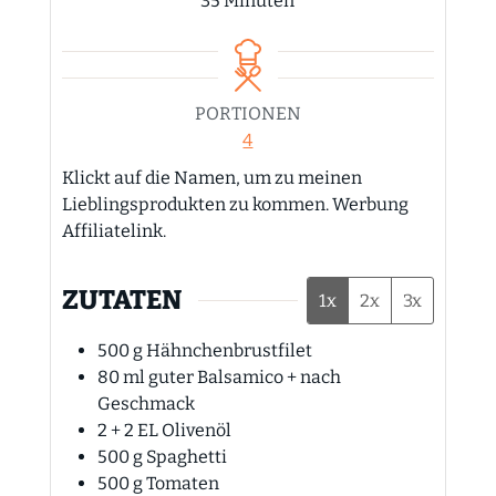
35
Minuten
PORTIONEN
4
Klickt auf die Namen, um zu meinen
Lieblingsprodukten zu kommen. Werbung
Affiliatelink.
ZUTATEN
1x
2x
3x
500
g
Hähnchenbrustfilet
80
ml
guter Balsamico + nach
Geschmack
2 + 2
EL
Olivenöl
500
g
Spaghetti
500
g
Tomaten