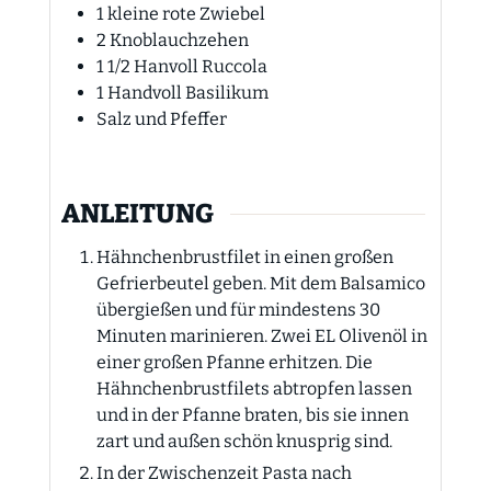
1
kleine rote Zwiebel
2
Knoblauchzehen
1 1/2
Hanvoll Ruccola
1
Handvoll Basilikum
Salz und Pfeffer
ANLEITUNG
Hähnchenbrustfilet in einen großen
Gefrierbeutel geben. Mit dem Balsamico
übergießen und für mindestens 30
Minuten marinieren. Zwei EL Olivenöl in
einer großen Pfanne erhitzen. Die
Hähnchenbrustfilets abtropfen lassen
und in der Pfanne braten, bis sie innen
zart und außen schön knusprig sind.
In der Zwischenzeit Pasta nach