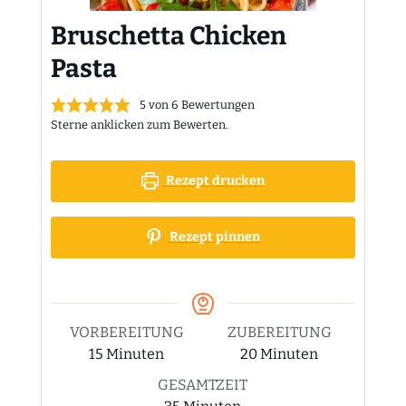
Bruschetta Chicken
Pasta
5
von
6
Bewertungen
Sterne anklicken zum Bewerten.
Rezept drucken
Rezept pinnen
VORBEREITUNG
ZUBEREITUNG
Minuten
Minuten
15
Minuten
20
Minuten
GESAMTZEIT
Minuten