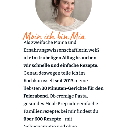
Moin ich bin Mia
Als zweifache Mama und
Ernährungswissenschaftlerin weiß
ich:
Im trubeligen Alltag brauchen
wir schnelle und einfache Rezepte.
Genau deswegen teile ich im
Kochkarussell
seit 2013
meine
liebsten
30 Minuten-Gerichte für den
Feierabend
. Ob cremige Pasta,
gesundes Meal-Prep oder einfache
Familienrezepte: bei mir findest du
über 600 Rezepte
- mit
Gelinggarantie und ohne