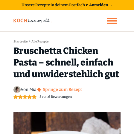
Unsere Rezepte in deinem Postfach
♥
Anmelden →
»
Startseite
Alle Rezepte
Bruschetta Chicken
Pasta – schnell, einfach
und unwiderstehlich gut
Von Mia
Springe zum Rezept
5
von
6
Bewertungen