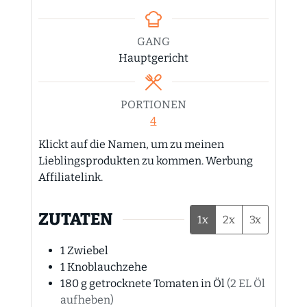
GANG
Hauptgericht
PORTIONEN
4
Klickt auf die Namen, um zu meinen
Lieblingsprodukten zu kommen. Werbung
Affiliatelink.
ZUTATEN
1x
2x
3x
1
Zwiebel
1
Knoblauchzehe
180
g
getrocknete Tomaten in Öl
(2 EL Öl
aufheben)