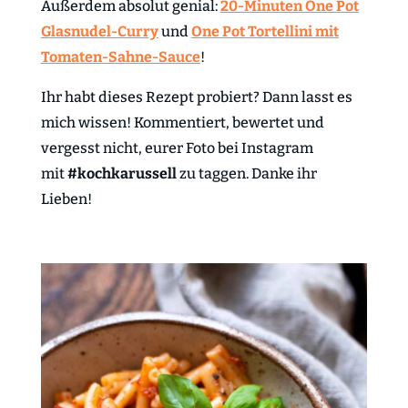
Außerdem absolut genial:
20-Minuten One Pot
Glasnudel-Curry
und
One Pot Tortellini mit
Tomaten-Sahne-Sauce
!
Ihr habt dieses Rezept probiert? Dann lasst es
mich wissen! Kommentiert, bewertet und
vergesst nicht, eurer Foto bei Instagram
mit
#kochkarussell
zu taggen. Danke ihr
Lieben!