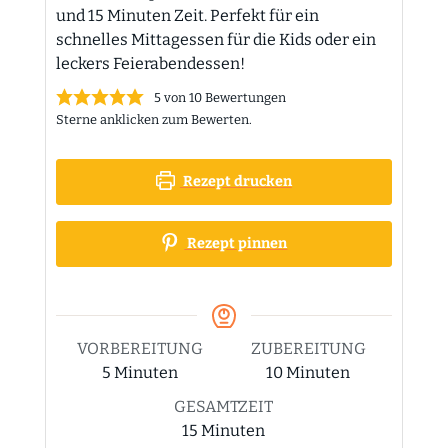
und 15 Minuten Zeit. Perfekt für ein
schnelles Mittagessen für die Kids oder ein
leckers Feierabendessen!
5
von
10
Bewertungen
Sterne anklicken zum Bewerten.
Rezept drucken
Rezept pinnen
VORBEREITUNG
ZUBEREITUNG
Minuten
Minuten
5
Minuten
10
Minuten
GESAMTZEIT
Minuten
15
Minuten