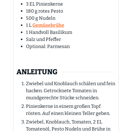
3
EL
Pinienkerne
180
g
rotes Pesto
500
g
Nudeln
1
L
Gemüsebrühe
1
Handvoll Basilikum
Salz und Pfeffer
Optional: Parmesan
ANLEITUNG
Zwiebel und Knoblauch schälen und fein
hacken. Getrocknete Tomaten in
mundgerechte Stücke schneiden.
Pinienkerne in einem großen Topf
rösten. Auf einen kleinen Teller geben.
Zwiebel, Knoblauch, Tomaten, 2 EL
Tomatenöl, Pesto Nudeln und Brühe in