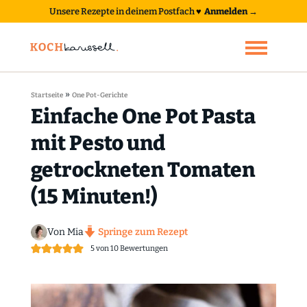
Unsere Rezepte in deinem Postfach
♥
Anmelden →
»
Startseite
One Pot-Gerichte
Einfache One Pot Pasta
mit Pesto und
getrockneten Tomaten
(15 Minuten!)
Von Mia
Springe zum Rezept
5
von
10
Bewertungen