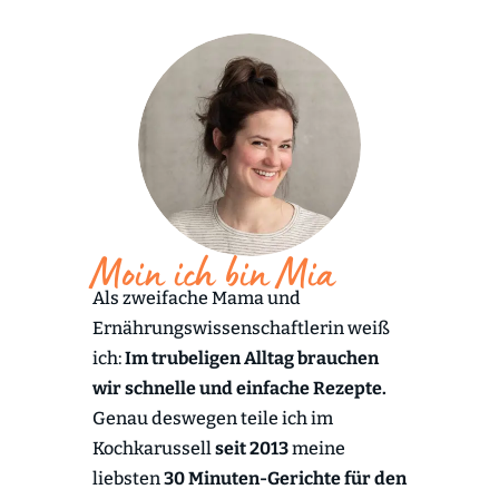
Moin ich bin Mia
Als zweifache Mama und
Ernährungswissenschaftlerin weiß
ich:
Im trubeligen Alltag brauchen
wir schnelle und einfache Rezepte.
Genau deswegen teile ich im
Kochkarussell
seit 2013
meine
liebsten
30 Minuten-Gerichte für den