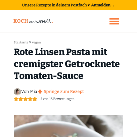
Unsere Rezepte in deinem Postfach
♥
Anmelden →
»
Startseite
vegan
Rote Linsen Pasta mit
cremigster Getrocknete
Tomaten-Sauce
Von Mia
Springe zum Rezept
5
von
15
Bewertungen