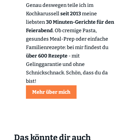
Genau deswegen teile ich im
Kochkarussell
seit 2013
meine
liebsten
30 Minuten-Gerichte für den
Feierabend
. Ob cremige Pasta,
gesundes Meal-Prep oder einfache
Familienrezepte: bei mir findest du
über 600 Rezepte
- mit
Gelinggarantie und ohne
Schnickschnack. Schön, dass du da
bist!
Mehr über mich
Das könnte dir auch