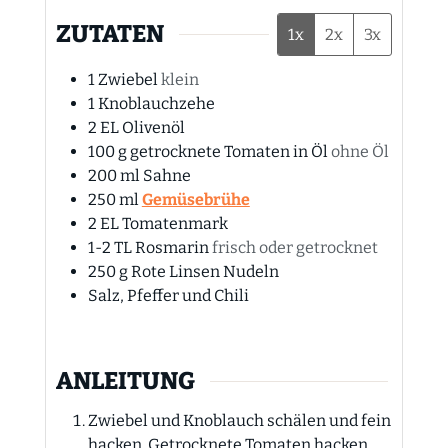
ZUTATEN
1x
2x
3x
1
Zwiebel
klein
1
Knoblauchzehe
2
EL
Olivenöl
100
g
getrocknete Tomaten in Öl
ohne Öl
200
ml
Sahne
250
ml
Gemüsebrühe
2
EL
Tomatenmark
1-2
TL
Rosmarin
frisch oder getrocknet
250
g
Rote Linsen Nudeln
Salz, Pfeffer und Chili
ANLEITUNG
Zwiebel und Knoblauch schälen und fein
hacken. Getrocknete Tomaten hacken.