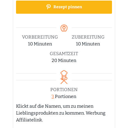
Rezept pinnen
VORBEREITUNG
ZUBEREITUNG
Minuten
Minuten
10
Minuten
10
Minuten
GESAMTZEIT
Minuten
20
Minuten
PORTIONEN
3
Portionen
Klickt auf die Namen, um zu meinen
Lieblingsprodukten zu kommen. Werbung
Affiliatelink.