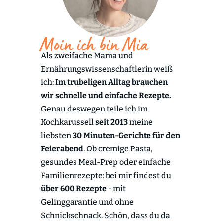
Moin ich bin Mia
Als zweifache Mama und
Ernährungswissenschaftlerin weiß
ich:
Im trubeligen Alltag brauchen
wir schnelle und einfache Rezepte.
Genau deswegen teile ich im
Kochkarussell
seit 2013
meine
liebsten
30 Minuten-Gerichte für den
Feierabend
. Ob cremige Pasta,
gesundes Meal-Prep oder einfache
Familienrezepte: bei mir findest du
über 600 Rezepte
- mit
Gelinggarantie und ohne
Schnickschnack. Schön, dass du da