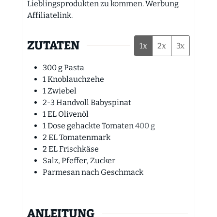
Lieblingsprodukten zu kommen. Werbung
Affiliatelink.
ZUTATEN
1x
2x
3x
300
g
Pasta
1
Knoblauchzehe
1
Zwiebel
2-3
Handvoll Babyspinat
1
EL
Olivenöl
1
Dose gehackte Tomaten
400 g
2
EL
Tomatenmark
2
EL
Frischkäse
Salz, Pfeffer, Zucker
Parmesan nach Geschmack
ANLEITUNG