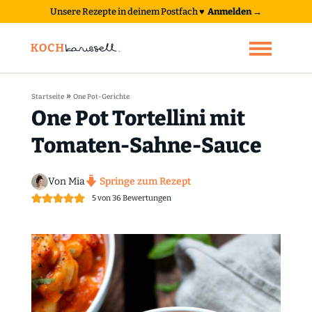
Unsere Rezepte in deinem Postfach
♥
Anmelden →
»
Startseite
One Pot-Gerichte
One Pot Tortellini mit
Tomaten-Sahne-Sauce
Von Mia
Springe zum Rezept
5
von
36
Bewertungen