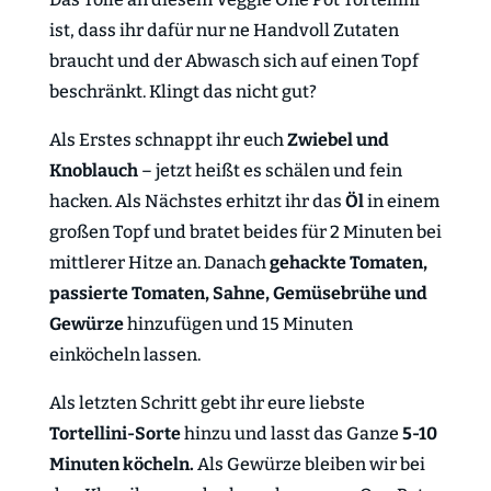
ist, dass ihr dafür nur ne Handvoll Zutaten
braucht und der Abwasch sich auf einen Topf
beschränkt. Klingt das nicht gut?
Als Erstes schnappt ihr euch
Zwiebel und
Knoblauch
– jetzt heißt es schälen und fein
hacken. Als Nächstes erhitzt ihr das
Öl
in einem
großen Topf und bratet beides für 2 Minuten bei
mittlerer Hitze an. Danach
gehackte Tomaten,
passierte Tomaten, Sahne, Gemüsebrühe und
Gewürze
hinzufügen und 15 Minuten
einköcheln lassen.
Als letzten Schritt gebt ihr eure liebste
Tortellini-Sorte
hinzu und lasst das Ganze
5-10
Minuten köcheln.
Als Gewürze bleiben wir bei