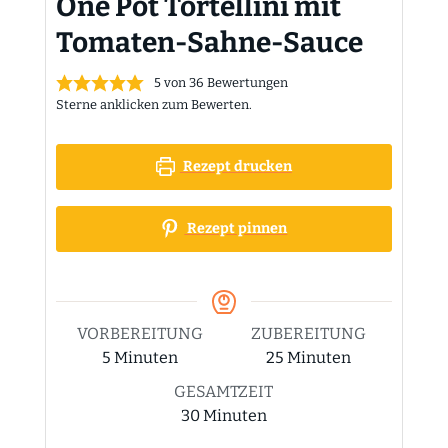
One Pot Tortellini mit
Tomaten-Sahne-Sauce
5
von
36
Bewertungen
Sterne anklicken zum Bewerten.
Rezept drucken
Rezept pinnen
VORBEREITUNG
ZUBEREITUNG
Minuten
Minuten
5
Minuten
25
Minuten
GESAMTZEIT
Minuten
30
Minuten