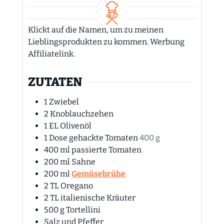
Klickt auf die Namen, um zu meinen
Lieblingsprodukten zu kommen. Werbung
Affiliatelink.
ZUTATEN
1
Zwiebel
2
Knoblauchzehen
1
EL
Olivenöl
1
Dose
gehackte Tomaten
400 g
400
ml
passierte Tomaten
200
ml
Sahne
200
ml
Gemüsebrühe
2
TL
Oregano
2
TL
italienische Kräuter
500
g
Tortellini
Salz und Pfeffer