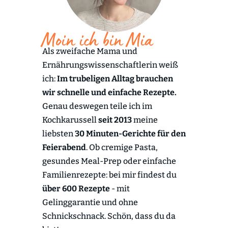
Moin ich bin Mia
Als zweifache Mama und
Ernährungswissenschaftlerin weiß
ich:
Im trubeligen Alltag brauchen
wir schnelle und einfache Rezepte.
Genau deswegen teile ich im
Kochkarussell
seit 2013
meine
liebsten
30 Minuten-Gerichte für den
Feierabend
. Ob cremige Pasta,
gesundes Meal-Prep oder einfache
Familienrezepte: bei mir findest du
über 600 Rezepte
- mit
Gelinggarantie und ohne
Schnickschnack. Schön, dass du da