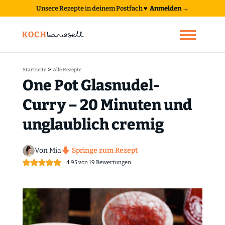
Unsere Rezepte in deinem Postfach
♥
Anmelden →
»
Startseite
Alle Rezepte
One Pot Glasnudel-
Curry – 20 Minuten und
unglaublich cremig
Von Mia
Springe zum Rezept
4.95
von
19
Bewertungen