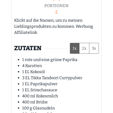
PORTIONEN
2
Klickt auf die Namen, um zu meinen
Lieblingsprodukten zu kommen. Werbung
Affiliatelink.
ZUTATEN
1x
2x
3x
1
rote und eine grüne Paprika
4
Karotten
1
EL
Kokosöl
3
EL
Tikka Tandoori Currypulver
1
EL
Paprikapulver
1
EL
Srirachasauce
400
ml
Kokosmilch
400
ml
Brühe
100
g
Glasnudeln