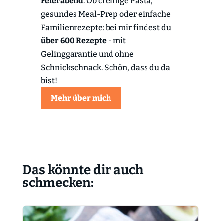
Feierabend
. Ob cremige Pasta,
gesundes Meal-Prep oder einfache
Familienrezepte: bei mir findest du
über 600 Rezepte
- mit
Gelinggarantie und ohne
Schnickschnack. Schön, dass du da
bist!
Mehr über mich
Das könnte dir auch
schmecken: