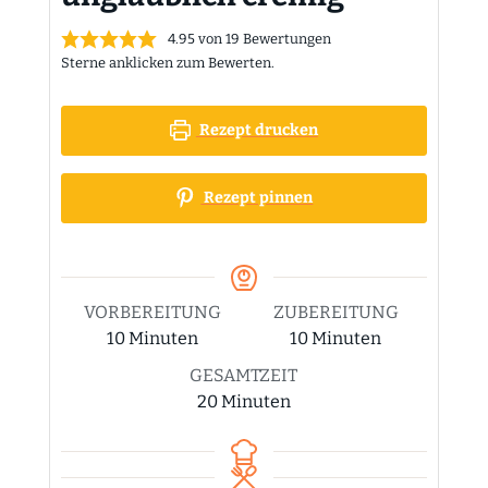
4.95
von
19
Bewertungen
Sterne anklicken zum Bewerten.
Rezept drucken
Rezept pinnen
VORBEREITUNG
ZUBEREITUNG
Minuten
Minuten
10
Minuten
10
Minuten
GESAMTZEIT
Minuten
20
Minuten