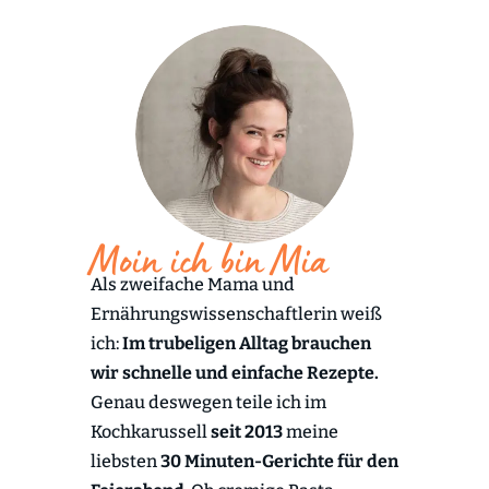
Moin ich bin Mia
Als zweifache Mama und
Ernährungswissenschaftlerin weiß
ich:
Im trubeligen Alltag brauchen
wir schnelle und einfache Rezepte.
Genau deswegen teile ich im
Kochkarussell
seit 2013
meine
liebsten
30 Minuten-Gerichte für den