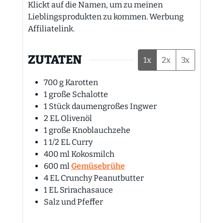
Klickt auf die Namen, um zu meinen
Lieblingsprodukten zu kommen. Werbung
Affiliatelink.
ZUTATEN
1x
2x
3x
700
g
Karotten
1
große Schalotte
1
Stück
daumengroßes Ingwer
2
EL
Olivenöl
1
große Knoblauchzehe
1 1/2
EL
Curry
400
ml
Kokosmilch
600
ml
Gemüsebrühe
4
EL
Crunchy Peanutbutter
1
EL
Srirachasauce
Salz und Pfeffer