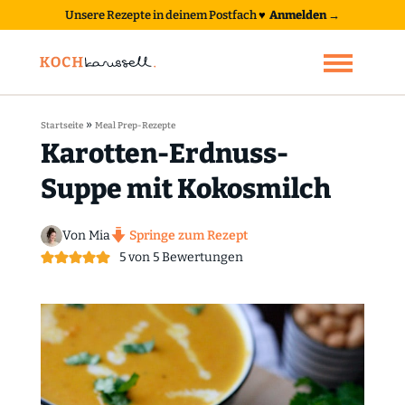
Unsere Rezepte in deinem Postfach
♥
Anmelden →
»
Startseite
Meal Prep-Rezepte
Karotten-Erdnuss-
Suppe mit Kokosmilch
Von Mia
Springe zum Rezept
5
von
5
Bewertungen