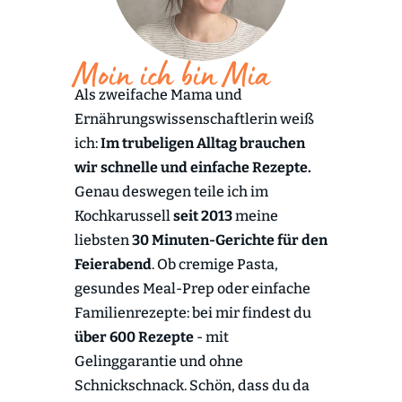
Moin ich bin Mia
Als zweifache Mama und
Ernährungswissenschaftlerin weiß
ich:
Im trubeligen Alltag brauchen
wir schnelle und einfache Rezepte.
Genau deswegen teile ich im
Kochkarussell
seit 2013
meine
liebsten
30 Minuten-Gerichte für den
Feierabend
. Ob cremige Pasta,
gesundes Meal-Prep oder einfache
Familienrezepte: bei mir findest du
über 600 Rezepte
- mit
Gelinggarantie und ohne
Schnickschnack. Schön, dass du da