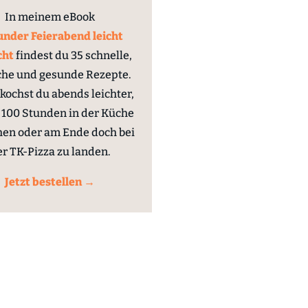
In meinem eBook
nder Feierabend leicht
cht
findest du 35 schnelle,
che und gesunde Rezepte.
kochst du abends leichter,
100 Stunden in der Küche
hen oder am Ende doch bei
er TK-Pizza zu landen.
Jetzt bestellen →