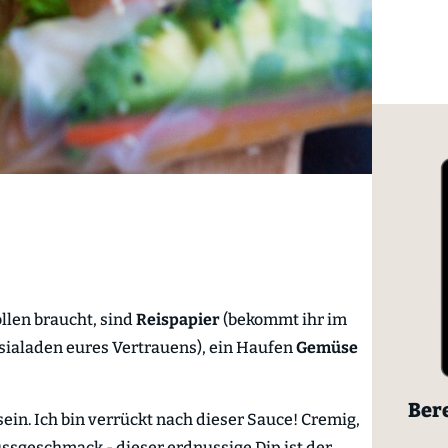
llen braucht, sind
Reispapier
(bekommt ihr im
sialaden eures Vertrauens), ein Haufen
Gemüse
Bere
in. Ich bin verrückt nach dieser Sauce! Cremig,
ussgeschmack - dieser erdnussige Dip ist der