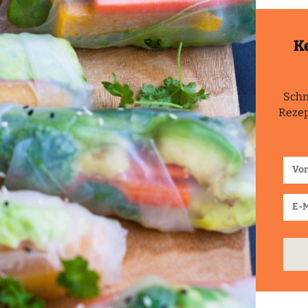
K
Schn
Rezep