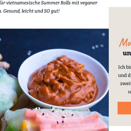
für vietnamesische Summer Rolls mit veganer
. Gesund, leicht und SO gut!
un
Ich b
und d
zwei
u