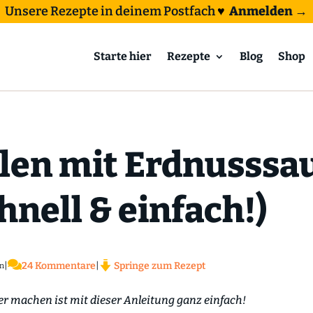
Unsere Rezepte in deinem Postfach
♥
Anmelden →
Starte hier
Rezepte
Blog
Shop
en mit Erdnusssau
nell & einfach!)

|
24 Kommentare
|
Springe zum Rezept
n
er machen ist mit dieser Anleitung ganz einfach!