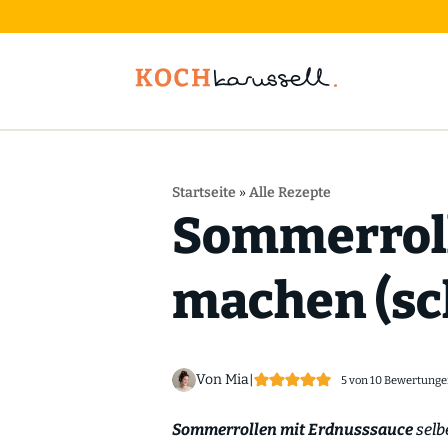
Startseite
»
Alle Rezepte
Sommerroll
machen (sch
Von Mia
|
5
von
10
Bewertunge
Sommerrollen mit Erdnusssauce
selb