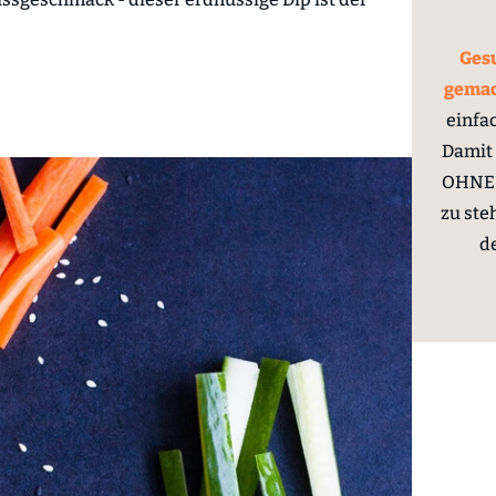
Gesu
gema
einfa
Damit 
OHNE 
zu ste
d