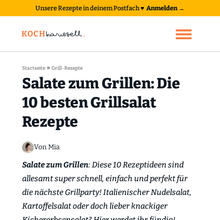
Unsere Rezepte in deinem Postfach
♥
Anmelden →
»
Startseite
Grill-Rezepte
Salate zum Grillen: Die
10 besten Grillsalat
Rezepte
Von Mia
Salate zum Grillen
: Diese 10 Rezeptideen sind
allesamt super schnell, einfach und perfekt für
die nächste Grillparty! Italienischer Nudelsalat,
Kartoffelsalat oder doch lieber knackiger
Kichererbsensalat? Hier werdet ihr fündig!