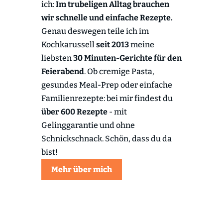
ich:
Im trubeligen Alltag brauchen
wir schnelle und einfache Rezepte.
Genau deswegen teile ich im
Kochkarussell
seit 2013
meine
liebsten
30 Minuten-Gerichte für den
Feierabend
. Ob cremige Pasta,
gesundes Meal-Prep oder einfache
Familienrezepte: bei mir findest du
über 600 Rezepte
- mit
Gelinggarantie und ohne
Schnickschnack. Schön, dass du da
bist!
Mehr über mich