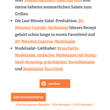
oder
Wassermelonen-Salat mit Feta
sind
meine liebsten sommerlichen Salate zum
Grillen
Die Last Minute Salat-Produktion:
20-
Minuten Tzatziki-Nudelsalat
(dieses Rezept
gehört schon lange zu euren Favoriten) und
20-Minuten Caprese-Nudelsalat
Nudelsalat-Liebhaber:
Bruschetta-
Nudelsalat
,
einfacher Nudelsalat mit Honig-
Senf-Dressing
,
griechischer Tortellinisalat
und
Nudelsalat Taco Style
merken
Jetzt kommentieren
|
|
|
Alle Instagram-Rezepte
Alle Rezepte
Grill-Rezepte