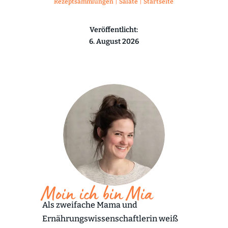
|
|
Rezeptsammlungen
Salate
Startseite
Veröffentlicht:
6. August 2026
Moin ich bin Mia
Als zweifache Mama und
Ernährungswissenschaftlerin weiß