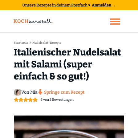
Unsere Rezepte in deinem Postfach
♥
Anmelden →
»
Startseite
Nudelsalat-Rezepte
Italienischer Nudelsalat
mit Salami (super
einfach & so gut!)
Von Mia
Springe zum Rezept
5
von
3
Bewertungen