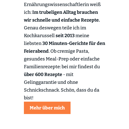
Ernährungswissenschaftlerin weiß
ich:
Im trubeligen Alltag brauchen
wir schnelle und einfache Rezepte.
Genau deswegen teile ich im
Kochkarussell
seit 2013
meine
liebsten
30 Minuten-Gerichte für den
Feierabend
. Ob cremige Pasta,
gesundes Meal-Prep oder einfache
Familienrezepte: bei mir findest du
über 600 Rezepte
- mit
Gelinggarantie und ohne
Schnickschnack. Schön, dass du da
bist!
Mehr über mich