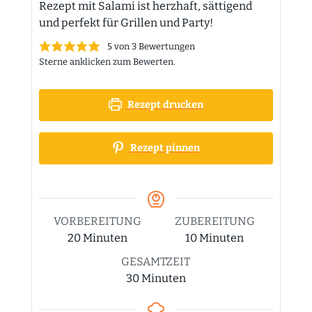
Rezept mit Salami ist herzhaft, sättigend
und perfekt für Grillen und Party!
5
von
3
Bewertungen
Sterne anklicken zum Bewerten.
Rezept drucken
Rezept pinnen
VORBEREITUNG
ZUBEREITUNG
Minuten
Minuten
20
Minuten
10
Minuten
GESAMTZEIT
Minuten
30
Minuten