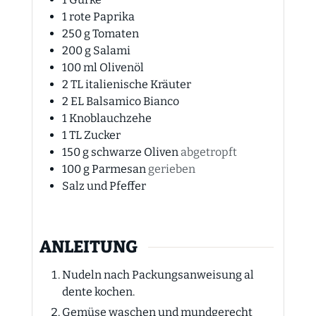
1
rote Paprika
250
g
Tomaten
200
g
Salami
100
ml
Olivenöl
2
TL
italienische Kräuter
2
EL
Balsamico Bianco
1
Knoblauchzehe
1
TL
Zucker
150
g
schwarze Oliven
abgetropft
100
g
Parmesan
gerieben
Salz und Pfeffer
ANLEITUNG
Nudeln nach Packungsanweisung al
dente kochen.
Gemüse waschen und mundgerecht