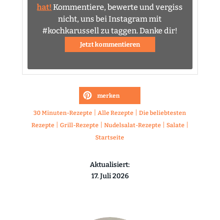
hat!
Kommentiere, bewerte und vergiss
nicht, uns bei Instagram mit
#kochkarussell zu taggen. Danke dir!
Jetzt kommentieren
merken
|
|
30 Minuten-Rezepte
Alle Rezepte
Die beliebtesten
|
|
|
|
Rezepte
Grill-Rezepte
Nudelsalat-Rezepte
Salate
Startseite
Aktualisiert:
17. Juli 2026