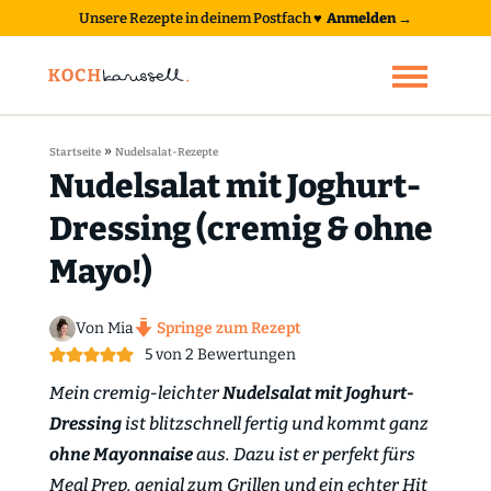
Unsere Rezepte in deinem Postfach
♥
Anmelden →
»
Startseite
Nudelsalat-Rezepte
Nudelsalat mit Joghurt-
Dressing (cremig & ohne
Mayo!)
Von Mia
Springe zum Rezept
5
von
2
Bewertungen
Mein cremig-leichter
Nudelsalat mit Joghurt-
Dressing
ist blitzschnell fertig und kommt ganz
ohne Mayonnaise
aus. Dazu ist er perfekt fürs
Meal Prep, genial zum Grillen und ein echter Hit