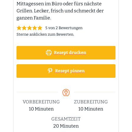
Mittagessen im Büro oder fürs nächste
Grillen. Lecker, frisch und schmeckt der
ganzen Familie.
5
von
2
Bewertungen
Sterne anklicken zum Bewerten.
Rezept drucken
Rezept pinnen
VORBEREITUNG
ZUBEREITUNG
Minuten
Minuten
10
Minuten
10
Minuten
GESAMTZEIT
Minuten
20
Minuten