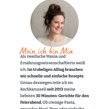
Moin ich bin Mia
Als zweifache Mama und
Ernährungswissenschaftlerin weiß
ich:
Im trubeligen Alltag brauchen
wir schnelle und einfache Rezepte.
Genau deswegen teile ich im
Kochkarussell
seit 2013
meine
liebsten
30 Minuten-Gerichte für den
Feierabend
. Ob cremige Pasta,
gesundes Meal-Prep oder einfache