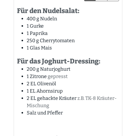
Für den Nudelsalat:
400
g
Nudeln
1
Gurke
1
Paprika
250
g
Cherrytomaten
1
Glas
Mais
Für das Joghurt-Dressing:
200
g
Naturjoghurt
1
Zitrone
gepresst
2
EL
Olivenöl
1
EL
Ahornsirup
2
EL
gehackte Kräuter
z.B. TK-8 Kräuter-
Mischung
Salz und Pfeffer