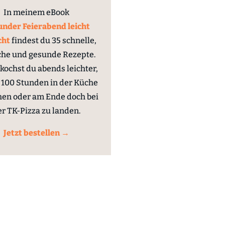
In meinem eBook
nder Feierabend leicht
cht
findest du 35 schnelle,
che und gesunde Rezepte.
kochst du abends leichter,
100 Stunden in der Küche
hen oder am Ende doch bei
er TK-Pizza zu landen.
Jetzt bestellen →