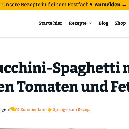
Unsere Rezepte in deinem Postfach
♥
Anmelden →
Starte hier
Rezepte
Blog
Shop
ucchini-Spaghetti 
en Tomaten und Fe

ngen
|
11 Kommentare
|
Springe zum Rezept