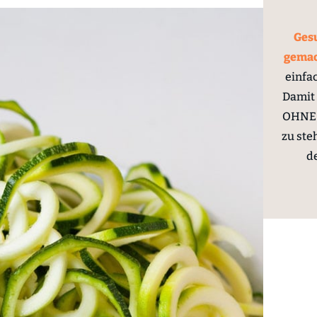
Gesu
gema
einfa
Damit 
OHNE 
zu ste
d