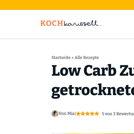
Startseite
»
Alle Rezepte
Low Carb Z
getrocknet
Von Mia
|
5
von
3
Bewertu