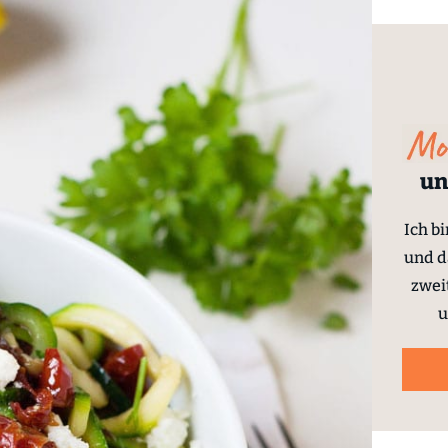
un
Ich b
und d
zwei
u