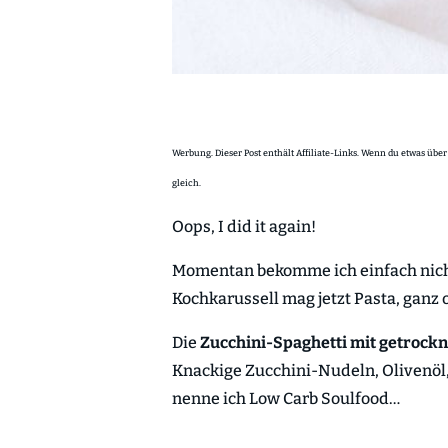
Werbung. Dieser Post enthält Affiliate-Links. Wenn du etwas über 
gleich.
Oops, I did it again!
Momentan bekomme ich einfach nich
Kochkarussell mag jetzt Pasta, ganz 
Die
Zucchini-Spaghetti mit getrock
Knackige Zucchini-Nudeln, Olivenöl
nenne ich Low Carb Soulfood…