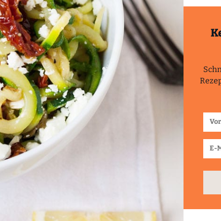
K
Schn
Rezep