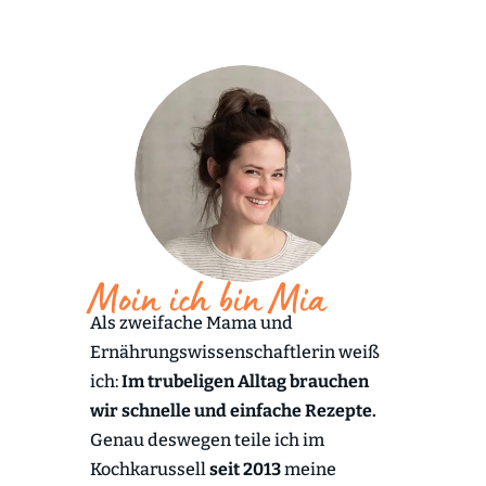
Moin ich bin Mia
Als zweifache Mama und
Ernährungswissenschaftlerin weiß
ich:
Im trubeligen Alltag brauchen
wir schnelle und einfache Rezepte.
Genau deswegen teile ich im
Kochkarussell
seit 2013
meine