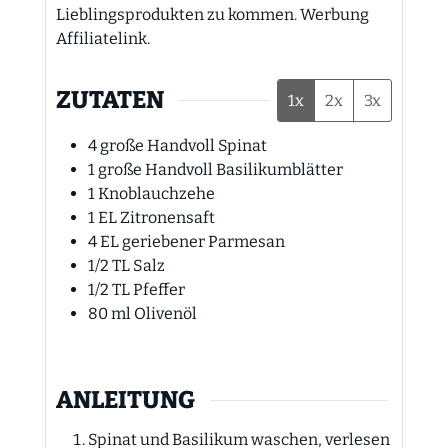
Lieblingsprodukten zu kommen. Werbung
Affiliatelink.
ZUTATEN
1x
2x
3x
4
große Handvoll
Spinat
1
große Handvoll
Basilikumblätter
1
Knoblauchzehe
1
EL
Zitronensaft
4
EL
geriebener Parmesan
1/2
TL
Salz
1/2
TL
Pfeffer
80
ml
Olivenöl
ANLEITUNG
Spinat und Basilikum waschen, verlesen