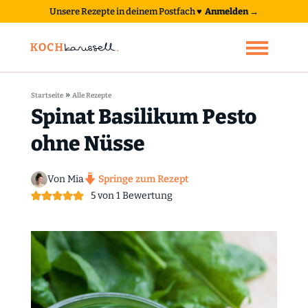
Unsere Rezepte in deinem Postfach
♥
Anmelden →
»
Startseite
Alle Rezepte
Spinat Basilikum Pesto
ohne Nüsse
Von Mia
Springe zum Rezept
5
von 1 Bewertung