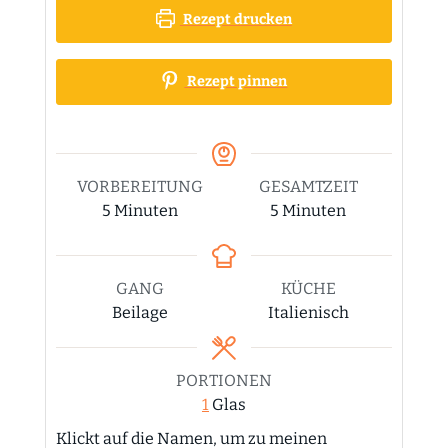
Rezept drucken
Rezept pinnen
VORBEREITUNG
GESAMTZEIT
Minuten
Minuten
5
Minuten
5
Minuten
GANG
KÜCHE
Beilage
Italienisch
PORTIONEN
1
Glas
Klickt auf die Namen, um zu meinen