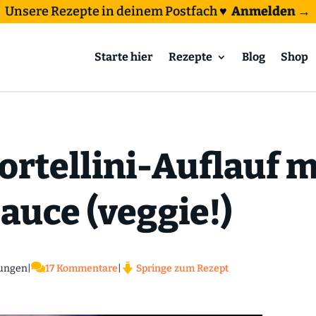
Unsere Rezepte in deinem Postfach
♥
Anmelden →
Starte hier
Rezepte
Blog
Shop
ortellini-Auflauf 
auce (veggie!)

ungen
|
17 Kommentare
|
Springe zum Rezept