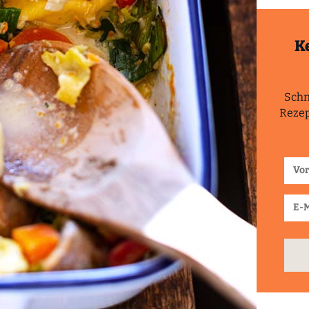
K
Schn
Rezep