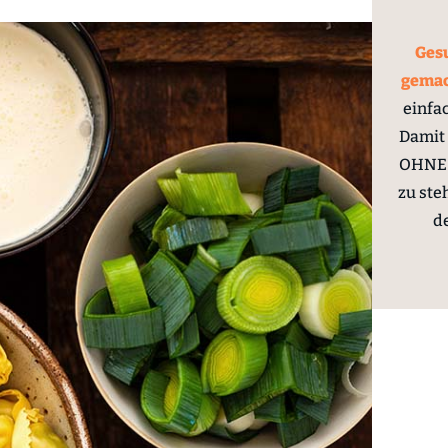
Gesu
gema
einfa
Damit 
OHNE 
zu ste
d