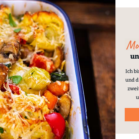
un
Ich b
und d
zwei
u