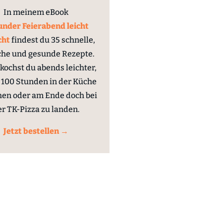
In meinem eBook
nder Feierabend leicht
cht
findest du 35 schnelle,
che und gesunde Rezepte.
kochst du abends leichter,
100 Stunden in der Küche
hen oder am Ende doch bei
er TK-Pizza zu landen.
Jetzt bestellen →