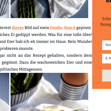
K
Schn
Rezep
nterest
dieses
Bild auf mein
Foodie-Board
gepinnt.
iches Ei gedippt werden. Was für eine tolle Idee!
und Eier hab ich eh immer im Haus. Kein Wunder
sprobieren musste.
gar nicht an das Rezept gehalten, sondern dem
öl gegönnt. Dazu die wachsweichen Eier und eine
ngsfrisches Mittagessen.