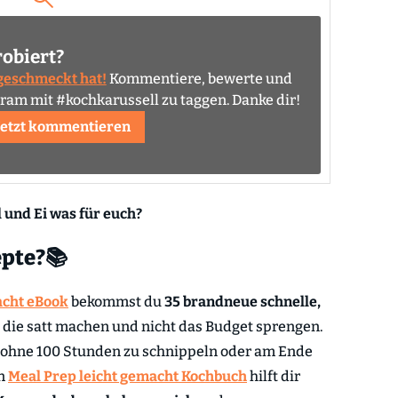
robiert?
 geschmeckt hat!
Kommentiere, bewerte und
agram mit #kochkarussell zu taggen. Danke dir!
Jetzt kommentieren
 und Ei was für euch?
epte?📚
acht eBook
bekommst du
35 brandneue schnelle,
, die satt machen und nicht das Budget sprengen.
, ohne 100 Stunden zu schnippeln oder am Ende
in
Meal Prep leicht gemacht Kochbuch
hilft dir