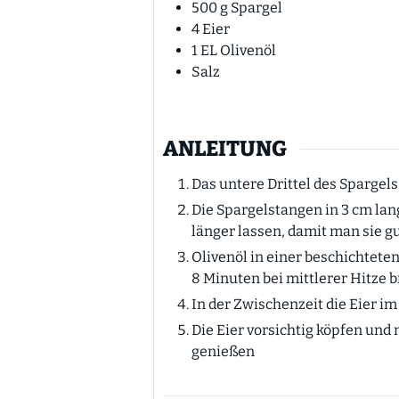
500
g
Spargel
4
Eier
1
EL
Olivenöl
Salz
ANLEITUNG
Das untere Drittel des Spargel
Die Spargelstangen in 3 cm lan
länger lassen, damit man sie g
Olivenöl in einer beschichteten
8 Minuten bei mittlerer Hitze br
In der Zwischenzeit die Eier 
Die Eier vorsichtig köpfen und
genießen