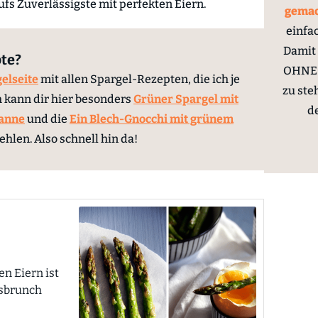
ufs Zuverlässigste mit perfekten Eiern.
gema
einfa
Damit 
te?
OHNE 
gelseite
mit allen Spargel-Rezepten, die ich je
zu ste
h kann dir hier besonders
Grüner Spargel mit
d
fanne
und die
Ein Blech-Gnocchi mit grünem
hlen. Also schnell hin da!
n Eiern ist
gsbrunch