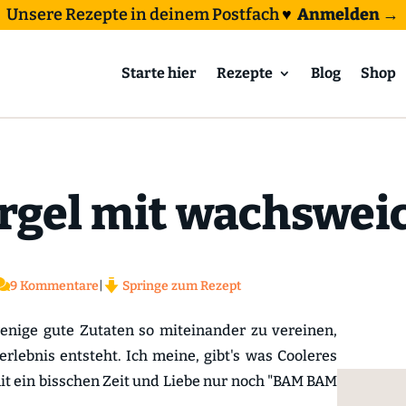
Unsere Rezepte in deinem Postfach
♥
Anmelden →
Starte hier
Rezepte
Blog
Shop
rgel mit wachswei

9 Kommentare
|
Springe zum Rezept
enige gute Zutaten so miteinander zu vereinen,
lebnis entsteht. Ich meine, gibt's was Cooleres
mit ein bisschen Zeit und Liebe nur noch "BAM BAM