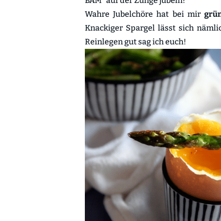
BAM" auf der Zunge jubeln?
Wahre Jubelchöre hat bei mir
grü
Knackiger Spargel lässt sich nämli
Reinlegen gut sag ich euch!