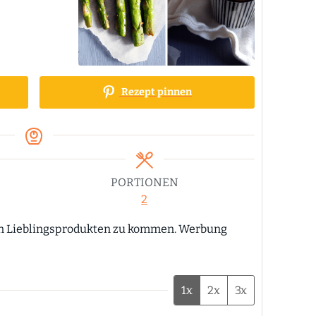
Rezept pinnen
PORTIONEN
2
1x
2x
3x