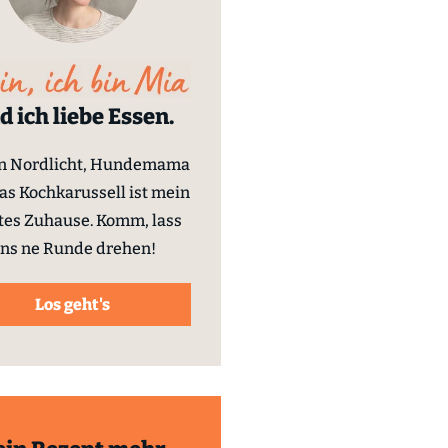
d ich liebe Essen.
in Nordlicht, Hundemama
as Kochkarussell ist mein
tes Zuhause. Komm, lass
ns ne Runde drehen!
Los geht's