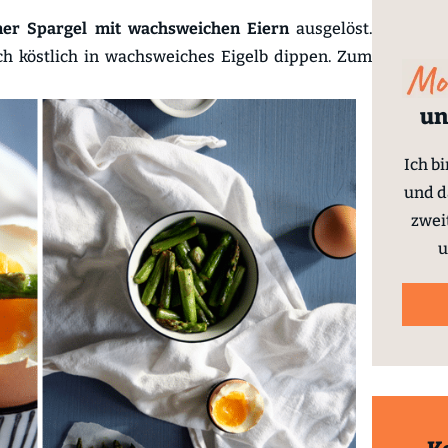
ner Spargel mit wachsweichen Eiern
ausgelöst.
ch köstlich in wachsweiches Eigelb dippen. Zum
un
Ich b
und d
zwei
u