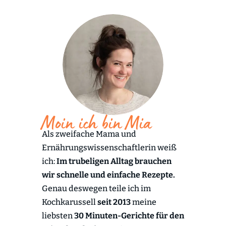
Moin ich bin Mia
Als zweifache Mama und
Ernährungswissenschaftlerin weiß
ich:
Im trubeligen Alltag brauchen
wir schnelle und einfache Rezepte.
Genau deswegen teile ich im
Kochkarussell
seit 2013
meine
liebsten
30 Minuten-Gerichte für den