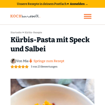
Unsere Rezepte in deinem Postfach
♥
Anmelden →
»
Startseite
Kürbis-Rezepte
Kürbis-Pasta mit Speck
und Salbei
Von Mia
Springe zum Rezept
5
von
23
Bewertungen