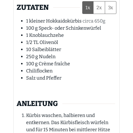
ZUTATEN
1x
2x
3x
1
kleiner
Hokkaidokürbis
circa 650g
100
g
Speck- oder Schinkenwürfel
1
Knoblauchzehe
1/2
TL
Olivenöl
10
Salbeiblätter
250
g
Nudeln
100
g
Crème fraîche
Chiliflocken
Salz und Pfeffer
ANLEITUNG
Kürbis waschen, halbieren und
entkernen. Das Kürbisfleisch würfeln
und für 15 Minuten bei mittlerer Hitze