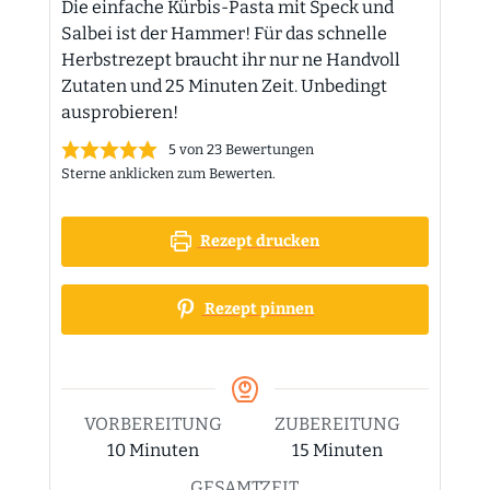
Die einfache Kürbis-Pasta mit Speck und
Salbei ist der Hammer! Für das schnelle
Herbstrezept braucht ihr nur ne Handvoll
Zutaten und 25 Minuten Zeit. Unbedingt
ausprobieren!
5
von
23
Bewertungen
Sterne anklicken zum Bewerten.
Rezept drucken
Rezept pinnen
VORBEREITUNG
ZUBEREITUNG
Minuten
Minuten
10
Minuten
15
Minuten
GESAMTZEIT