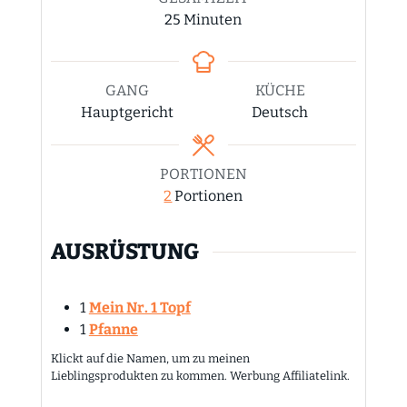
Minuten
25
Minuten
GANG
KÜCHE
Hauptgericht
Deutsch
PORTIONEN
2
Portionen
AUSRÜSTUNG
1
Mein Nr. 1 Topf
1
Pfanne
Klickt auf die Namen, um zu meinen
Lieblingsprodukten zu kommen. Werbung Affiliatelink.