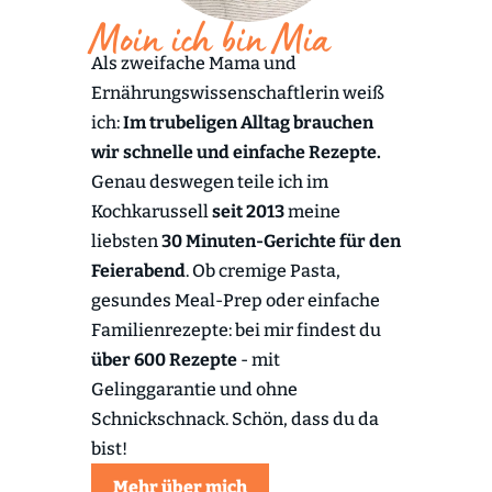
Moin ich bin Mia
Als zweifache Mama und
Ernährungswissenschaftlerin weiß
ich:
Im trubeligen Alltag brauchen
wir schnelle und einfache Rezepte.
Genau deswegen teile ich im
Kochkarussell
seit 2013
meine
liebsten
30 Minuten-Gerichte für den
Feierabend
. Ob cremige Pasta,
gesundes Meal-Prep oder einfache
Familienrezepte: bei mir findest du
über 600 Rezepte
- mit
Gelinggarantie und ohne
Schnickschnack. Schön, dass du da
bist!
Mehr über mich