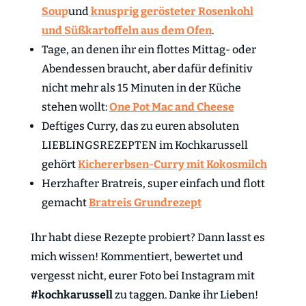
Soup
und
knusprig gerösteter Rosenkohl
und Süßkartoffeln aus dem Ofen
.
Tage, an denen ihr ein flottes Mittag- oder
Abendessen braucht, aber dafür definitiv
nicht mehr als 15 Minuten in der Küche
stehen wollt:
One Pot Mac and Cheese
Deftiges Curry, das zu euren absoluten
LIEBLINGSREZEPTEN im Kochkarussell
gehört
Kichererbsen-Curry mit Kokosmilch
Herzhafter Bratreis, super einfach und flott
gemacht
Bratreis Grundrezept
Ihr habt diese Rezepte probiert? Dann lasst es
mich wissen! Kommentiert, bewertet und
vergesst nicht, eurer Foto bei Instagram mit
#kochkarussell
zu taggen. Danke ihr Lieben!