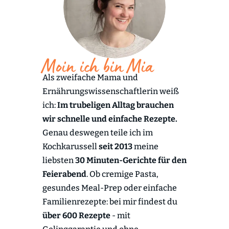
Moin ich bin Mia
Als zweifache Mama und
Ernährungswissenschaftlerin weiß
ich:
Im trubeligen Alltag brauchen
wir schnelle und einfache Rezepte.
Genau deswegen teile ich im
Kochkarussell
seit 2013
meine
liebsten
30 Minuten-Gerichte für den
Feierabend
. Ob cremige Pasta,
gesundes Meal-Prep oder einfache
Familienrezepte: bei mir findest du
über 600 Rezepte
- mit