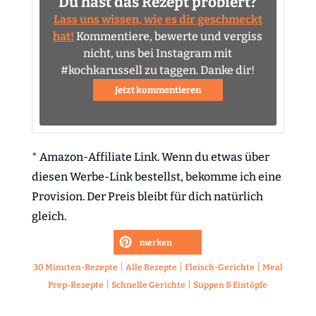
Du hast das Rezept probiert?
Lass uns wissen, wie es dir geschmeckt
hat!
Kommentiere, bewerte und vergiss
nicht, uns bei Instagram mit
#kochkarussell zu taggen. Danke dir!
Jetzt kommentieren
* Amazon-Affiliate Link. Wenn du etwas über
diesen Werbe-Link bestellst, bekomme ich eine
Provision. Der Preis bleibt für dich natürlich
gleich.
merken
|
|
|
30 Minuten-Rezepte
Alle Rezepte
Fleisch-Gerichte
Meal
|
|
Prep-Rezepte
Schnelle Gerichte
Suppen & Eintöpfe