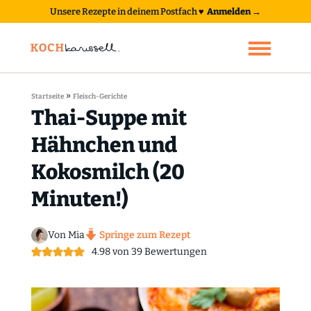
Unsere Rezepte in deinem Postfach
♥
Anmelden →
»
Startseite
Fleisch-Gerichte
Thai-Suppe mit
Hähnchen und
Kokosmilch (20
Minuten!)
Von Mia
Springe zum Rezept
4.98
von
39
Bewertungen