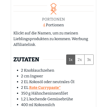
PORTIONEN
4
Portionen
Klickt auf die Namen, um zu meinen
Lieblingsprodukten zu kommen. Werbung
Affiliatelink.
ZUTATEN
1x
2x
3x
2
Knoblauchzehen
2
cm
Ingwer
2
EL
Kokosöl oder neutrales Öl
2
EL
Rote Currypaste*
350
g
Hähncheninnenfilet
1,2
L
kochende Gemüsebrühe
400
ml
Kokosmilch