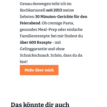
Genau deswegen teile ich im
Kochkarussell
seit 2013
meine
liebsten
30 Minuten-Gerichte für den
Feierabend
. Ob cremige Pasta,
gesundes Meal-Prep oder einfache
Familienrezepte: bei mir findest du
über 600 Rezepte
- mit
Gelinggarantie und ohne
Schnickschnack. Schön, dass du da
bist!
Mehr über mich
Das könnte dir auch