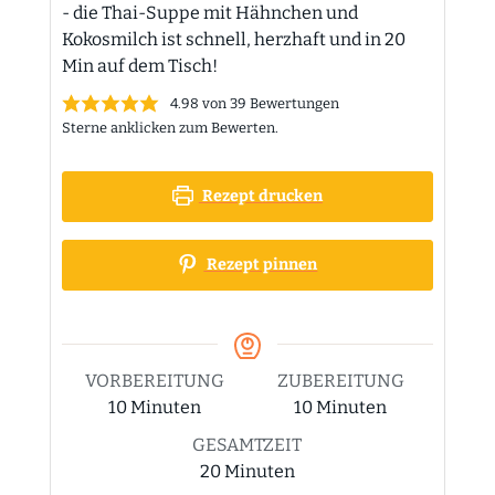
- die Thai-Suppe mit Hähnchen und
Kokosmilch ist schnell, herzhaft und in 20
Min auf dem Tisch!
4.98
von
39
Bewertungen
Sterne anklicken zum Bewerten.
Rezept drucken
Rezept pinnen
VORBEREITUNG
ZUBEREITUNG
Minuten
Minuten
10
Minuten
10
Minuten
GESAMTZEIT
Minuten
20
Minuten