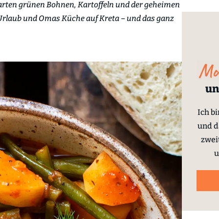
zarten grünen Bohnen, Kartoffeln und der geheimen
Urlaub und Omas Küche auf Kreta – und das ganz
un
Ich b
und d
zwei
u