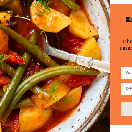
K
Schn
Rezep