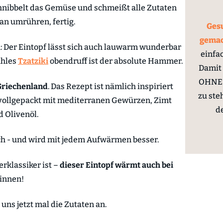
hnibbelt das Gemüse und schmeißt alle Zutaten
an umrühren, fertig.
Gesu
gema
 Der Eintopf lässt sich auch lauwarm wunderbar
einfa
ühles
Tzatziki
obendruff ist der absolute Hammer.
Damit 
OHNE 
Griechenland
. Das Rezept ist nämlich inspiriert
zu ste
 vollgepackt mit mediterranen Gewürzen, Zimt
d
 Olivenöl.
ch - und wird mit jedem Aufwärmen besser.
rklassiker ist –
dieser Eintopf wärmt auch bei
innen!
ns jetzt mal die Zutaten an.