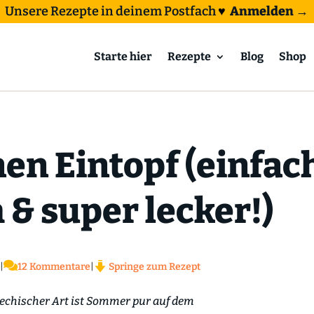
Unsere Rezepte in deinem Postfach
♥
Anmelden →
Starte hier
Rezepte
Blog
Shop
n Eintopf (einfac
 & super lecker!)

|
12 Kommentare
|
Springe zum Rezept
iechischer Art ist Sommer pur auf dem