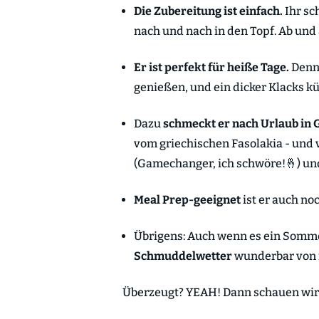
Die Zubereitung ist einfach.
Ihr sc
nach und nach in den Topf. Ab und 
Er ist perfekt für heiße Tage.
Denn:
genießen, und ein dicker Klacks k
Dazu
schmeckt er nach Urlaub in 
vom griechischen Fasolakia - und
(Gamechanger, ich schwöre!🤞) und
Meal Prep-geeignet
ist er auch no
Übrigens: Auch wenn es ein Somme
Schmuddelwetter
wunderbar von 
Überzeugt? YEAH! Dann schauen wir u