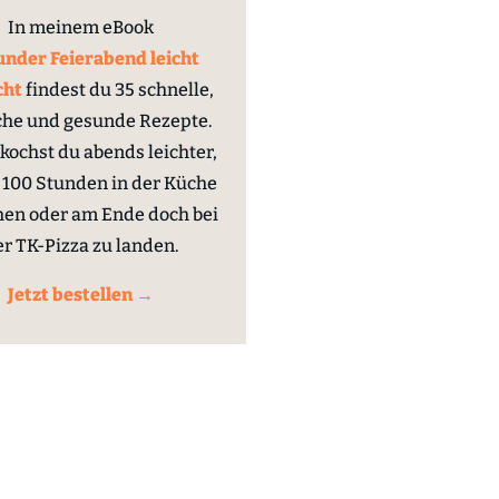
In meinem eBook
nder Feierabend leicht
cht
findest du 35 schnelle,
che und gesunde Rezepte.
kochst du abends leichter,
100 Stunden in der Küche
hen oder am Ende doch bei
er TK-Pizza zu landen.
Jetzt bestellen →