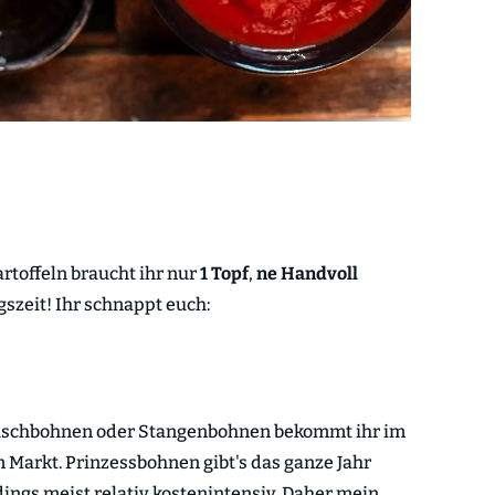
rtoffeln braucht ihr nur
1 Topf
,
ne Handvoll
szeit! Ihr schnappt euch:
e Buschbohnen oder Stangenbohnen bekommt ihr im
arkt. Prinzessbohnen gibt's das ganze Jahr
dings meist relativ kostenintensiv. Daher mein