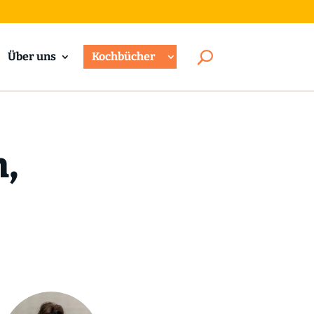
Über uns
Kochbücher
h,