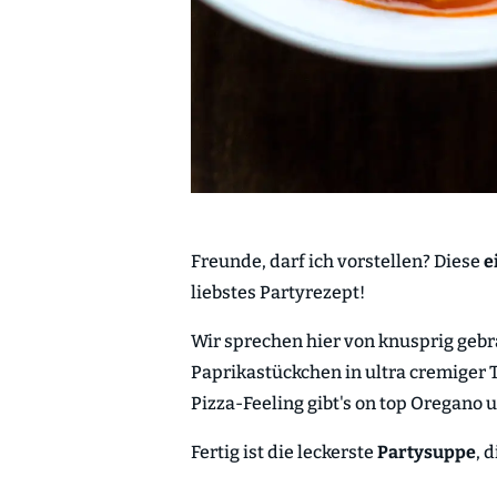
Freunde, darf ich vorstellen? Diese
e
liebstes Partyrezept!
Wir sprechen hier von knusprig geb
Paprikastückchen in ultra cremiger 
Pizza-Feeling gibt's on top Oregano 
Fertig ist die leckerste
Partysuppe
, 