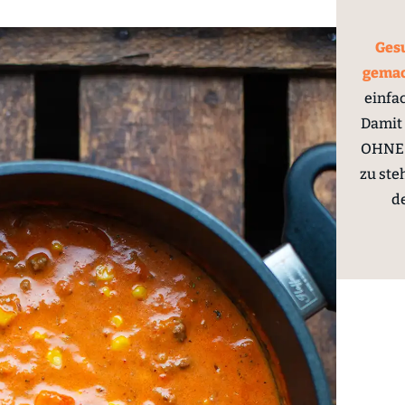
Gesu
gema
einfa
Damit 
OHNE 
zu ste
d