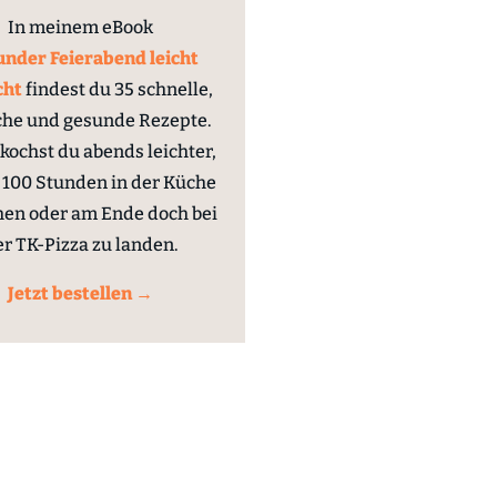
In meinem eBook
nder Feierabend leicht
cht
findest du 35 schnelle,
che und gesunde Rezepte.
kochst du abends leichter,
100 Stunden in der Küche
hen oder am Ende doch bei
er TK-Pizza zu landen.
Jetzt bestellen →