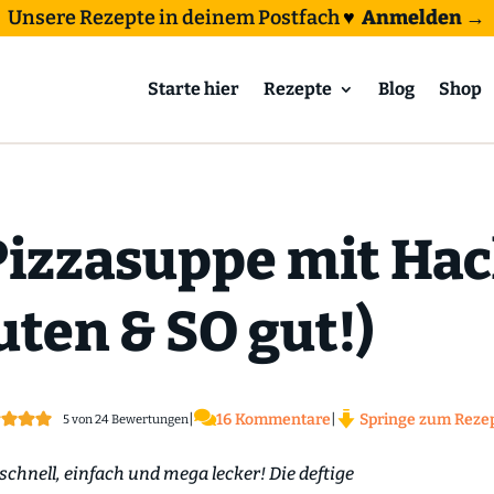
Unsere Rezepte in deinem Postfach
♥
Anmelden →
Starte hier
Rezepte
Blog
Shop
Pizzasuppe mit Hac
uten & SO gut!)

|
16 Kommentare
|
Springe zum Reze
5
von
24
Bewertungen
 schnell, einfach und mega lecker! Die deftige