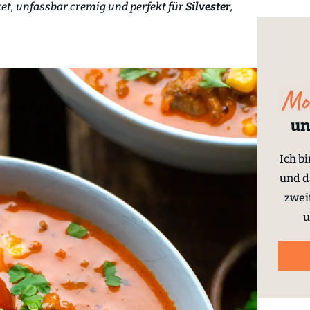
et, unfassbar cremig und perfekt für
Silvester
,
un
Ich b
und d
zwei
u