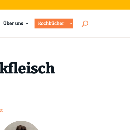
Über uns
Kochbücher
kfleisch
pt