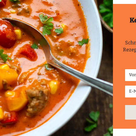
K
Schn
Rezep