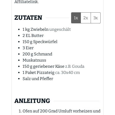
Affiliatelink.
ZUTATEN
1x
2x
3x
1
kg
Zwiebeln
ungeschält
2
EL
Butter
150
g
Speckwürfel
3
Eier
200
g
Schmand
Muskatnuss
150
g
geriebener Käse
z.B. Gouda
1
Paket Pizzateig
ca. 30x40 cm
Salz und Pfeffer
ANLEITUNG
Ofen auf 200 Grad Umluft vorheizen und