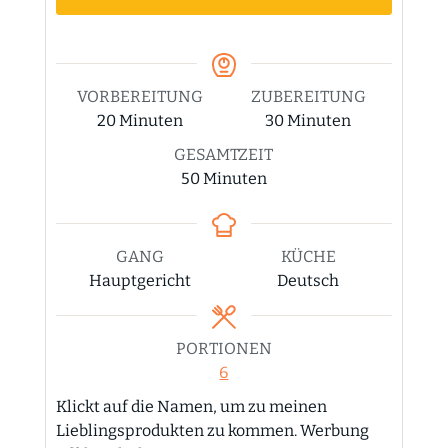
VORBEREITUNG
ZUBEREITUNG
Minuten
Minuten
20
Minuten
30
Minuten
GESAMTZEIT
Minuten
50
Minuten
GANG
KÜCHE
Hauptgericht
Deutsch
PORTIONEN
6
Klickt auf die Namen, um zu meinen
Lieblingsprodukten zu kommen. Werbung