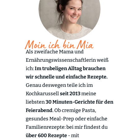
Moin ich bin Mia
Als zweifache Mama und
Ernährungswissenschaftlerin weiß
ich:
Im trubeligen Alltag brauchen
wir schnelle und einfache Rezepte.
Genau deswegen teile ich im
Kochkarussell
seit 2013
meine
liebsten
30 Minuten-Gerichte für den
Feierabend
. Ob cremige Pasta,
gesundes Meal-Prep oder einfache
Familienrezepte: bei mir findest du
über 600 Rezepte
- mit