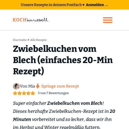
Unsere Rezepte in deinem Postfach
♥
Anmelden →
»
Startseite
Alle Rezepte
Zwiebelkuchen vom
Blech (einfaches 20-Min
Rezept)
Von Mia
Springe zum Rezept
5
von
7
Bewertungen
Super einfacher
Zwiebelkuchen vom Blech
!
Dieses herzhafte Zwiebelkuchen-Rezept ist in
20
Minuten
vorbereitet und so lecker, dass wir ihn
im Herbst und Winter regelmäßig futtern.