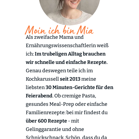
Moin ich bin Mia
Als zweifache Mama und
Ernährungswissenschaftlerin weiß
ich:
Im trubeligen Alltag brauchen
wir schnelle und einfache Rezepte.
Genau deswegen teile ich im
Kochkarussell
seit 2013
meine
liebsten
30 Minuten-Gerichte für den
Feierabend
. Ob cremige Pasta,
gesundes Meal-Prep oder einfache
Familienrezepte: bei mir findest du
über 600 Rezepte
- mit
Gelinggarantie und ohne
Schnickschnack. Schön, dass du da