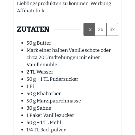
Lieblingsprodukten zu kommen. Werbung
Affiliatelink.
ZUTATEN
1x
2x
3x
50
g
Butter
Mark einer halben Vanilleschote oder
circa 20 Umdrehungen mit einer
Vanillemühle
2
TL
Wasser
50
g
+ 1 TL Puderzucker
1
Ei
50
g
Rhabarber
50
g
Marzipanrohmasse
30
g
Sahne
1
Paket Vanillezucker
50
g
+ 1 TL Mehl
1/4
TL
Backpulver