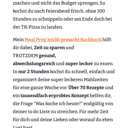
machen und nicht das Budget sprengen. So
kochst du nach Feierabend frisch, ohne 100
Stunden zu schnippeln oder am Ende doch bei
der TK-Pizza zu landen.
Mein
Meal Prep leicht gemacht Kochbuch
hilft
dir dabei,
Zeit zu sparen
und
TROTZDEM
gesund,
abwechslungsreich
und
super lecker
zu essen.
In
nur 2 Stunden
kochst du schnell, einfach und
organisiert deine super leckeren Mahlzeiten
für eine ganze Woche vor.
Über 70 Rezepte
und
ein
tausendfach erprobtes Konzept
helfen dir,
die Frage “Was koche ich heute?” endgültig von
deiner to do Liste zu streichen. Für mehr Zeit
für dich und deine Lieben oder worauf du eben
Lust hast.