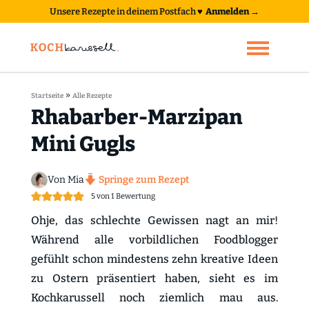
Unsere Rezepte in deinem Postfach
♥
Anmelden →
»
Startseite
Alle Rezepte
Rhabarber-Marzipan
Mini Gugls
Von Mia
Springe zum Rezept
5
von 1 Bewertung
Ohje, das schlechte Gewissen nagt an mir!
Während alle vorbildlichen Foodblogger
gefühlt schon mindestens zehn kreative Ideen
zu Ostern präsentiert haben, sieht es im
Kochkarussell noch ziemlich mau aus.