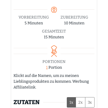
VORBEREITUNG
ZUBEREITUNG
Minuten
Minuten
5
Minuten
10
Minuten
GESAMTZEIT
Minuten
15
Minuten
PORTIONEN
1
Portion
Klickt auf die Namen, um zu meinen
Lieblingsprodukten zu kommen. Werbung
Affiliatelink.
ZUTATEN
1x
2x
3x