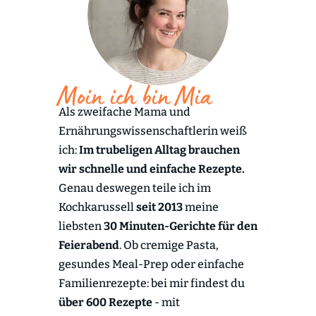
Moin ich bin Mia
Als zweifache Mama und
Ernährungswissenschaftlerin weiß
ich:
Im trubeligen Alltag brauchen
wir schnelle und einfache Rezepte.
Genau deswegen teile ich im
Kochkarussell
seit 2013
meine
liebsten
30 Minuten-Gerichte für den
Feierabend
. Ob cremige Pasta,
gesundes Meal-Prep oder einfache
Familienrezepte: bei mir findest du
über 600 Rezepte
- mit