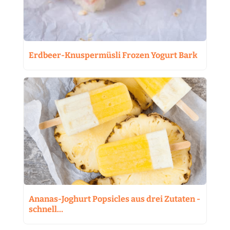
Erdbeer-Knuspermüsli Frozen Yogurt Bark
Ananas-Joghurt Popsicles aus drei Zutaten -
schnell…