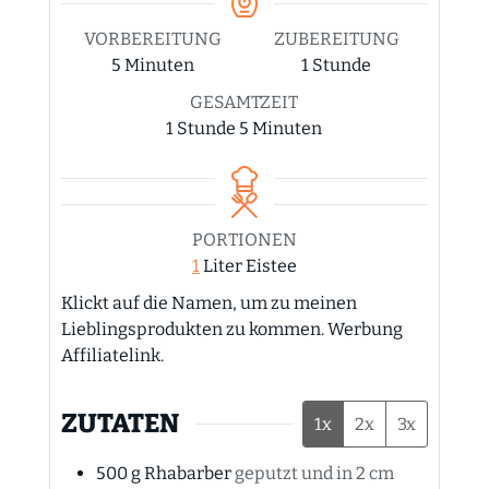
VORBEREITUNG
ZUBEREITUNG
Minuten
Stunde
5
Minuten
1
Stunde
GESAMTZEIT
Stunde
Minuten
1
Stunde
5
Minuten
PORTIONEN
1
Liter Eistee
Klickt auf die Namen, um zu meinen
Lieblingsprodukten zu kommen. Werbung
Affiliatelink.
ZUTATEN
1x
2x
3x
500
g
Rhabarber
geputzt und in 2 cm