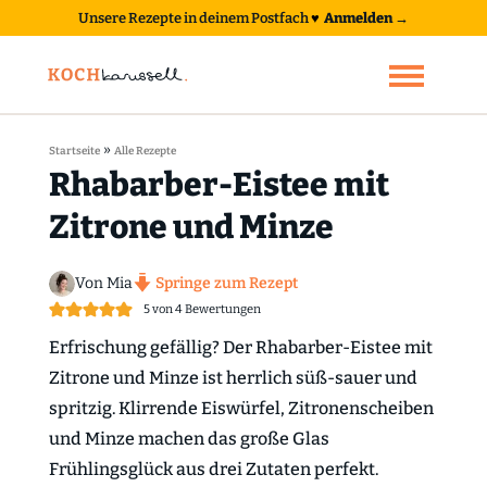
Unsere Rezepte in deinem Postfach
♥
Anmelden →
»
Startseite
Alle Rezepte
Rhabarber-Eistee mit
Zitrone und Minze
Von Mia
Springe zum Rezept
5
von
4
Bewertungen
Erfrischung gefällig? Der Rhabarber-Eistee mit
Zitrone und Minze ist herrlich süß-sauer und
spritzig. Klirrende Eiswürfel, Zitronenscheiben
und Minze machen das große Glas
Frühlingsglück aus drei Zutaten perfekt.