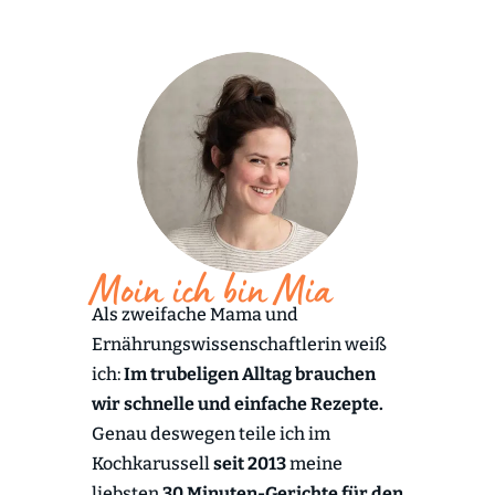
Moin ich bin Mia
Als zweifache Mama und
Ernährungswissenschaftlerin weiß
ich:
Im trubeligen Alltag brauchen
wir schnelle und einfache Rezepte.
Genau deswegen teile ich im
Kochkarussell
seit 2013
meine
liebsten
30 Minuten-Gerichte für den