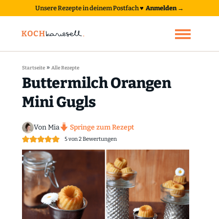
Unsere Rezepte in deinem Postfach
♥
Anmelden →
»
Startseite
Alle Rezepte
Buttermilch Orangen
Mini Gugls
Von Mia
Springe zum Rezept
5
von
2
Bewertungen