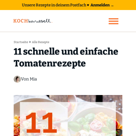
Unsere Rezepte in deinem Postfach
♥
Anmelden →
»
Startseite
Alle Rezepte
11 schnelle und einfache
Tomatenrezepte
Von Mia