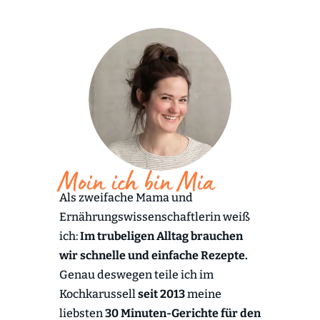
Moin ich bin Mia
Als zweifache Mama und
Ernährungswissenschaftlerin weiß
ich:
Im trubeligen Alltag brauchen
wir schnelle und einfache Rezepte.
Genau deswegen teile ich im
Kochkarussell
seit 2013
meine
liebsten
30 Minuten-Gerichte für den