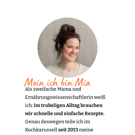
Moin ich bin Mia
Als zweifache Mama und
Ernährungswissenschaftlerin weiß
ich:
Im trubeligen Alltag brauchen
wir schnelle und einfache Rezepte.
Genau deswegen teile ich im
Kochkarussell
seit 2013
meine