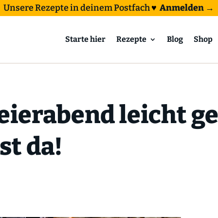
Unsere Rezepte in deinem Postfach
♥
Anmelden →
Starte hier
Rezepte
Blog
Shop
eierabend leicht 
st da!