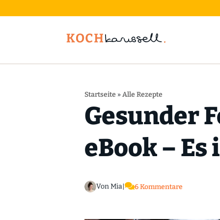
Startseite
»
Alle Rezepte
Gesunder F
eBook – Es i

Von Mia
|
6 Kommentare