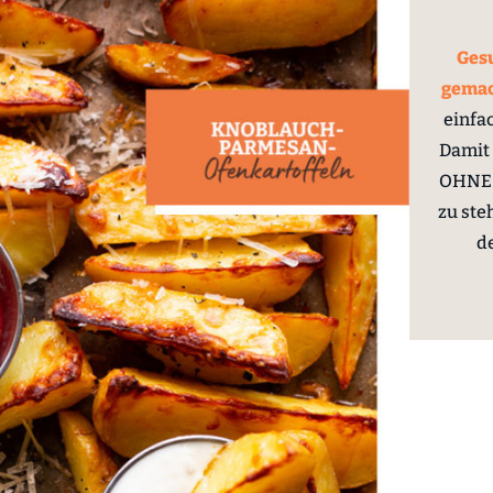
Gesu
gema
einfa
Damit 
OHNE 
zu ste
d