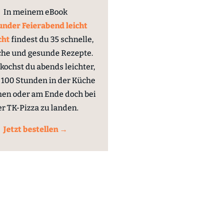
In meinem eBook
nder Feierabend leicht
cht
findest du 35 schnelle,
che und gesunde Rezepte.
kochst du abends leichter,
100 Stunden in der Küche
hen oder am Ende doch bei
er TK-Pizza zu landen.
Jetzt bestellen →