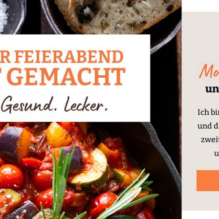
un
Ich b
und d
zwei
u