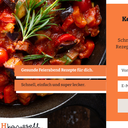
K
Schn
Rezep