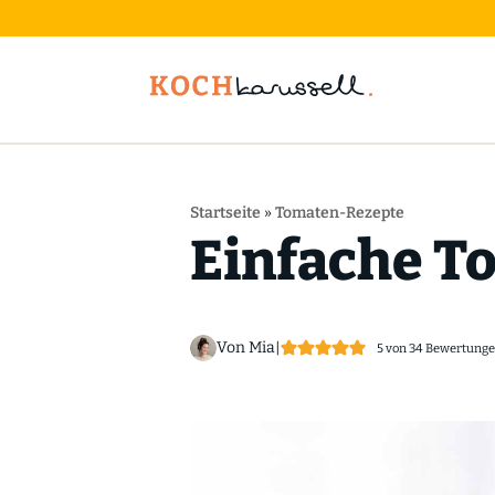
Startseite
»
Tomaten-Rezepte
Einfache T
Von Mia
|
5
von
34
Bewertung