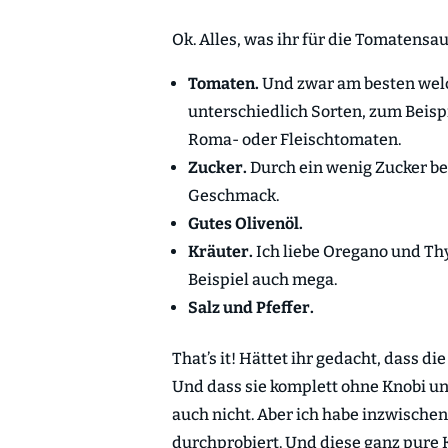
Ok. Alles, was ihr für die Tomatensa
Tomaten.
Und zwar am besten welc
unterschiedlich Sorten, zum Beisp
Roma- oder Fleischtomaten.
Zucker.
Durch ein wenig Zucker b
Geschmack.
Gutes Olivenöl.
Kräuter.
Ich liebe Oregano und T
Beispiel auch mega.
Salz und Pfeffer.
That’s it! Hättet ihr gedacht, dass d
Und dass sie komplett ohne Knobi un
auch nicht. Aber ich habe inzwische
durchprobiert. Und diese ganz pure 