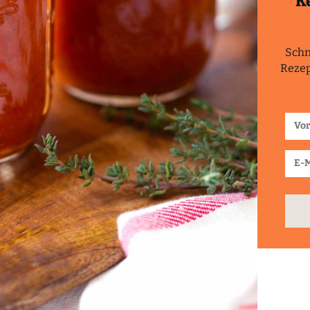
K
Schn
Rezep