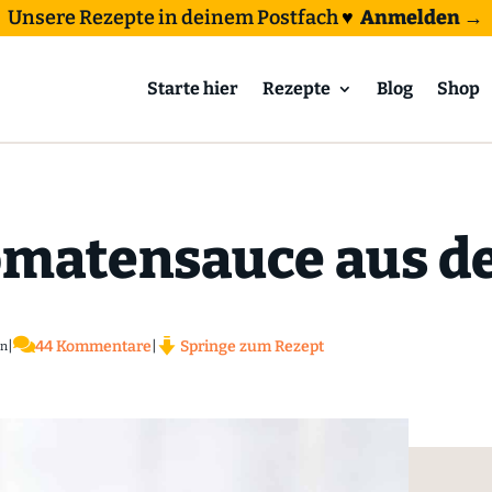
Unsere Rezepte in deinem Postfach
♥
Anmelden →
Starte hier
Rezepte
Blog
Shop
omatensauce aus d

|
44 Kommentare
|
Springe zum Rezept
en