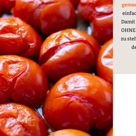
gema
einfa
Damit 
OHNE 
zu ste
d