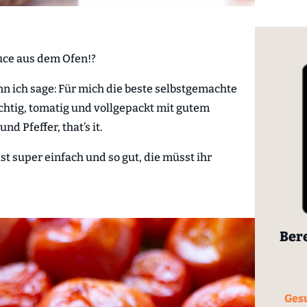
uce aus dem Ofen!?
nn ich sage: Für mich die beste selbstgemachte
htig, tomatig und vollgepackt mit gutem
nd Pfeffer, that’s it.
t super einfach und so gut, die müsst ihr
Bere
Gesu