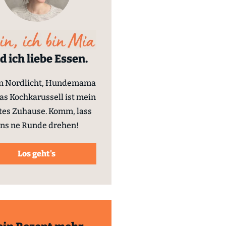
d ich liebe Essen.
in Nordlicht, Hundemama
as Kochkarussell ist mein
tes Zuhause. Komm, lass
ns ne Runde drehen!
Los geht's