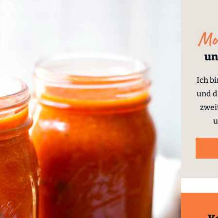
un
Ich b
und d
zwei
u